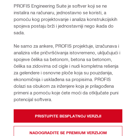
PROFIS Engineering Suite je softver koji se ne 
instalira na računaru, jednostavno se koristi, a 
pomoću kog projektovanje i analiza konstrukcijskih 
spojeva postaju brži i jednostavniji nego ikada do 
sada. 
Ne samo za ankere, PROFIS projektuje, izračunava i 
analizira više pričvršćivanja istovremeno, uključujući i 
spojeve čelika sa betonom, betona sa betonom, 
čelika sa zidovima od cigle i nudi kompletna rešenja 
za gelendere i osnovne ploče koja su pouzdanija, 
ekonomičnija i usklađena sa propisima. PROFIS 
dolazi sa obukom za inženjere koja je prilagođena 
primeni a pomoću koje ćete moći da otključate puni 
potencijal softvera.
PRISTUPITE BESPLATNOJ VERZIJI
NADOGRADITE SE PREMIUM VERZIJOM