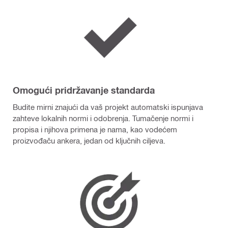
Omogući pridržavanje standarda
Budite mirni znajući da vaš projekt automatski ispunjava
zahteve lokalnih normi i odobrenja. Tumačenje normi i
propisa i njihova primena je nama, kao vodećem
proizvođaču ankera, jedan od ključnih ciljeva.