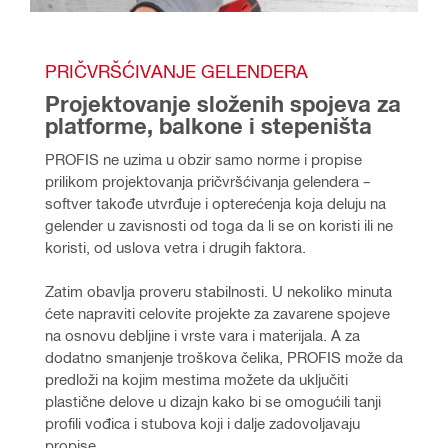
PRIČVRŠĆIVANJE GELENDERA
Projektovanje složenih spojeva za 
platforme, balkone i stepeništa
PROFIS ne uzima u obzir samo norme i propise 
prilikom projektovanja pričvršćivanja gelendera – 
softver takođe utvrđuje i opterećenja koja deluju na 
gelender u zavisnosti od toga da li se on koristi ili ne 
koristi, od uslova vetra i drugih faktora. 
Zatim obavlja proveru stabilnosti. U nekoliko minuta 
ćete napraviti celovite projekte za zavarene spojeve 
na osnovu debljine i vrste vara i materijala. A za 
dodatno smanjenje troškova čelika, PROFIS može da 
predloži na kojim mestima možete da uključiti 
plastične delove u dizajn kako bi se omogućili tanji 
profili vođica i stubova koji i dalje zadovoljavaju 
propise.