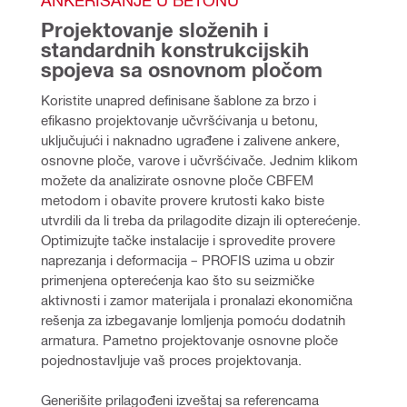
Projektovanje složenih i 
standardnih konstrukcijskih 
spojeva sa osnovnom pločom
Koristite unapred definisane šablone za brzo i 
efikasno projektovanje učvršćivanja u betonu, 
uključujući i naknadno ugrađene i zalivene ankere, 
osnovne ploče, varove i učvršćivače. Jednim klikom 
možete da analizirate osnovne ploče CBFEM 
metodom i obavite provere krutosti kako biste 
utvrdili da li treba da prilagodite dizajn ili opterećenje. 
Optimizujte tačke instalacije i sprovedite provere 
naprezanja i deformacija – PROFIS uzima u obzir 
primenjena opterećenja kao što su seizmičke 
aktivnosti i zamor materijala i pronalazi ekonomična 
rešenja za izbegavanje lomljenja pomoću dodatnih 
armatura. 
Pametno projektovanje osnovne ploče 
pojednostavljuje vaš proces projektovanja. 
Generišite prilagođeni izveštaj sa referencama 