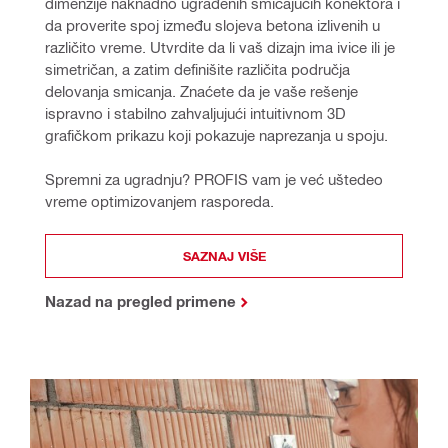
dimenzije naknadno ugrađenih smicajućih konektora i 
da proverite spoj između slojeva betona izlivenih u 
različito vreme. Utvrdite da li vaš dizajn ima ivice ili je 
simetričan, a zatim definišite različita područja 
delovanja smicanja. Znaćete da je vaše rešenje 
ispravno i stabilno zahvaljujući intuitivnom 3D 
grafičkom prikazu koji pokazuje naprezanja u spoju. 
Spremni za ugradnju? PROFIS vam je već uštedeo 
vreme optimizovanjem rasporeda.
SAZNAJ VIŠE
Nazad na pregled primene