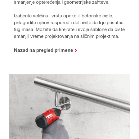
smanjenje opterećenja i geometrijske zahteve. 
Izaberite veličinu i vrstu opeke ili betonske cigle, 
prilagodite njihov raspored i definišite da li je prisutna 
fug masa. Možete da kreirate i svoje šablone da biste 
smanjili vreme projektovanja na sličnim projektima.
Nazad na pregled primene