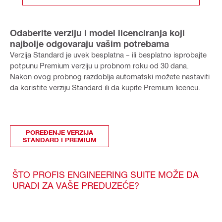
Odaberite verziju i model licenciranja koji
najbolje odgovaraju vašim potrebama
Verzija Standard je uvek besplatna – ili besplatno isprobajte
potpunu Premium verziju u probnom roku od 30 dana.
Nakon ovog probnog razdoblja automatski možete nastaviti
da koristite verziju Standard ili da kupite Premium licencu.
POREĐENJE VERZIJA
STANDARD I PREMIUM
ŠTO PROFIS ENGINEERING SUITE MOŽE DA
URADI ZA VAŠE PREDUZEĆE?