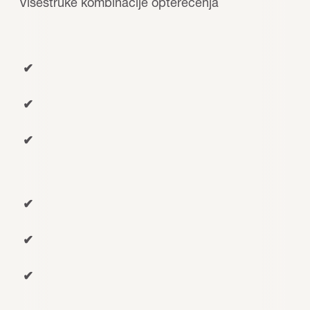
Višestruke kombinacije opterećenja
✔
✔
✔
✔
✔
✔