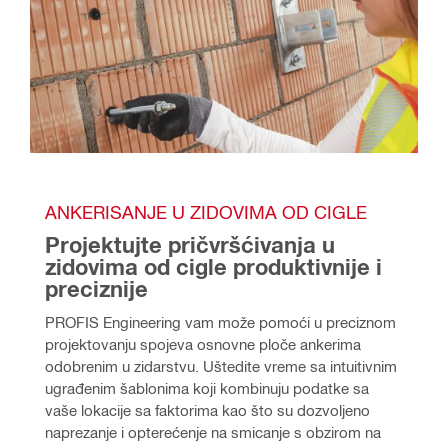
ANKERISANJE U ZIDOVIMA OD CIGLE
Projektujte pričvršćivanja u 
zidovima od cigle produktivnije i 
preciznije
PROFIS Engineering vam može pomoći u preciznom 
projektovanju spojeva osnovne ploče ankerima 
odobrenim u zidarstvu. Uštedite vreme sa intuitivnim 
ugrađenim šablonima koji kombinuju podatke sa 
vaše lokacije sa faktorima kao što su dozvoljeno 
naprezanje i opterećenje na smicanje s obzirom na 