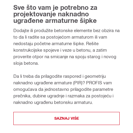
Sve što vam je potrebno za 
projektovanje naknadno 
ugrađene armaturne šipke
Dodajte ili produžite betonske elemente bez obzira na 
to da li radite sa postojećom armaturom ili vam 
nedostaju početne armaturne šipke. Rešite 
konstrukcijske spojeve i veze u betonu, a zatim 
proverite otpor na smicanje na spoju starog i novog 
sloja betona. 
Da li treba da prilagodite raspored i geometriju 
naknadno ugrađene armature (PIR)? PROFIS vam 
omogućava da jednostavno prilagodite parametre 
prečnika, dubine ugradnje i razmaka za postojeću i 
naknadno ugrađenu betonsku armaturu.
SAZNAJ VIŠE