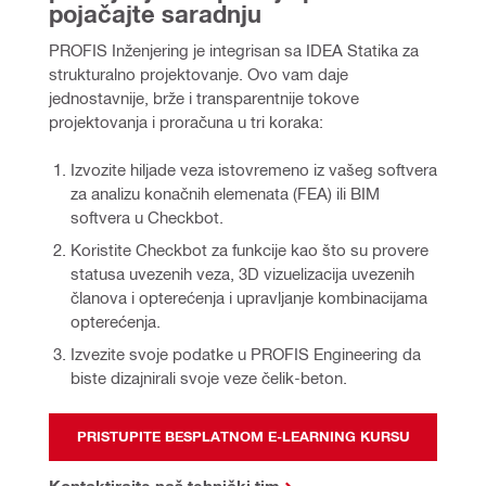
pojačajte saradnju
PROFIS Inženjering je integrisan sa IDEA Statika za 
strukturalno projektovanje. 
Ovo vam daje 
jednostavnije, brže i transparentnije tokove 
projektovanja i proračuna u tri koraka:
Izvozite hiljade veza istovremeno iz vašeg softvera
za analizu konačnih elemenata (FEA) ili BIM
softvera u Checkbot.
Koristite Checkbot za funkcije kao što su provere
statusa uvezenih veza, 3D vizuelizacija uvezenih
članova i opterećenja i upravljanje kombinacijama
opterećenja.
Izvezite svoje podatke u PROFIS Engineering da
biste dizajnirali svoje veze čelik-beton.
PRISTUPITE BESPLATNOM E-LEARNING KURSU
Kontaktirajte naš tehnički tim