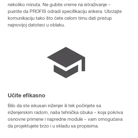
nekoliko minuta. Ne gubite vreme na istraživanje –
pustite da PROFIS odradi specifikaciju ankera. Ubrzajte
komunikaciju tako što ćete celom timu dati pristup
najnovijoj datoteci u oblaku.
Učite efikasno
Bilo da ste iskusan inženjer ili tek počinjete sa
inženjerskim radom, naša tehnička obuka – koja pokriva
osnovne primene i napredne module – vam omogućava
da projektujete brzo i u skladu sa propisima.