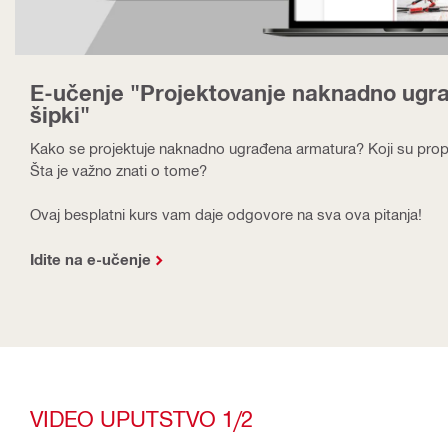
E-učenje "Projektovanje naknadno ugr
šipki"
Kako se projektuje naknadno ugrađena armatura? Koji su propi
Šta je važno znati o tome?
Ovaj besplatni kurs vam daje odgovore na sva ova pitanja!
Idite na e-učenje
VIDEO UPUTSTVO 1/2