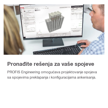
Pronađite rešenja za vaše spojeve
PROFIS Engineering omogućava projektovanje spojeva
sa spojevima preklapanja i konfiguracijama ankerisanja.