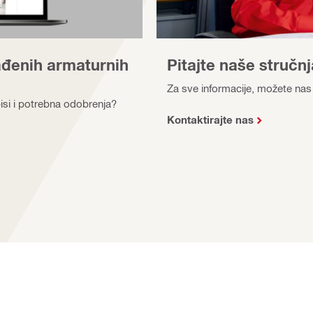
Pitajte naše stručn
ađenih armaturnih
Za sve informacije, možete nas 
si i potrebna odobrenja?
Kontaktirajte nas