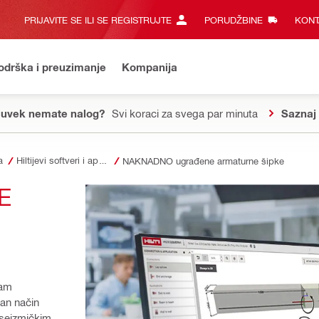
PRIJAVITE SE ILI SE REGISTRUJTE
PORUDŽBINE
KONT
odrška i preuzimanje
Kompanija
 uvek nemate nalog?
Svi koraci za svega par minuta
Saznaj 
a
Hiltijevi softveri i aplikacije
NAKNADNO ugrađene armaturne šipke
 
am 
an način 
 seizmičkim 