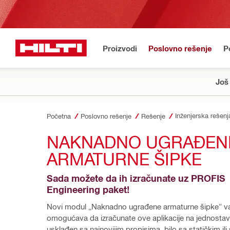
Proizvodi
Poslovno rešenje
P
Još
Inženjerska rešenj
Početna
Poslovno rešenje
Rešenje
NAKNADNO UGRAĐENE
ARMATURNE ŠIPKE
Sada možete da ih izračunate uz PROFIS 
Engineering paket!
Novi modul „Naknadno ugrađene armaturne šipke“ v
omogućava da izračunate ove aplikacije na jednostav
usklađen sa najnovijim propisima, bilo sa statičkim ili