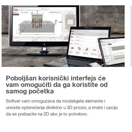
Poboljšan korisnički interfejs će
vam omogućiti da ga koristite od
samog početka
Softver vam omogućava da modelujete elemente i
unosite opterećenja direktno u 3D prozor, a imate i opciju
da se prebacite na 2D ako je to potrebno.