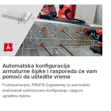
Automatska konfiguracija
armaturne šipke i rasporeda će vam
pomoći da uštedite vreme
Podrazumevano, PROFIS Engineering će automatski
izračunavati optimizovanu konfiguraciju i njegovu
ugrađenu dubinu.