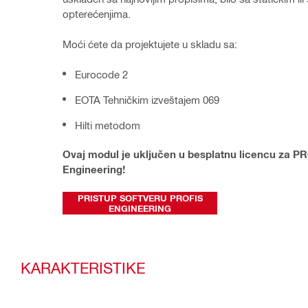
opterećenjima.  
Moći ćete da projektujete u skladu sa:
Eurocode 2
EOTA Tehničkim izveštajem 069
Hilti metodom
Ovaj modul je uključen u besplatnu licencu za PR
Engineering!
PRISTUP SOFTVERU PROFIS
ENGINEERING
KARAKTERISTIKE