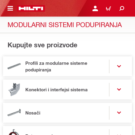
GLAVNI SADRŽAJ
PRIJAVITE SE ILI SE REG
KORPA
MODULARNI SISTEMI PODUPIRANJA
Kupujte sve proizvode
Profili za modularne sisteme
podupiranja
Konektori i interfejsi sistema
Nosači