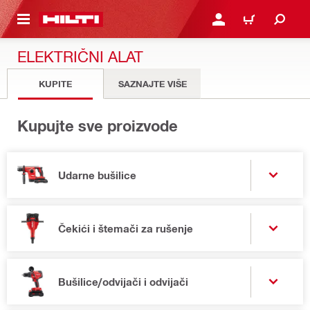
GLAVNI SADRŽAJ
PRIJAVITE SE ILI SE REG
KORPA
ELEKTRIČNI ALAT
KUPITE
SAZNAJTE VIŠE
Kupujte sve proizvode
Udarne bušilice
Čekići i štemači za rušenje
Bušilice/odvijači i odvijači