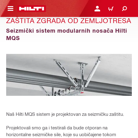
GLAVNI SADRŽAJ
PRIJAVITE SE ILI SE REG
KORPA
ZAŠTITA ZGRADA OD ZEMLJOTRESA
Seizmički sistem modularnih nosača Hilti
MQS
Naš Hilti MQS sistem je projektovan za seizmičku zaštitu.
Projektovali smo ga i testirali da bude otporan na
horizontalne seizmičke sile, koje su uobičajene tokom