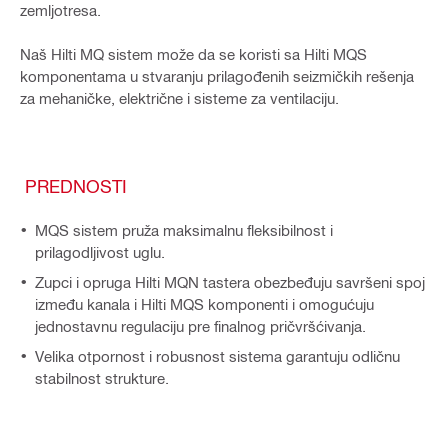
zemljotresa.
Naš Hilti MQ sistem može da se koristi sa Hilti MQS
komponentama u stvaranju prilagođenih seizmičkih rešenja
za mehaničke, električne i sisteme za ventilaciju.
PREDNOSTI
MQS sistem pruža maksimalnu fleksibilnost i
prilagodljivost uglu.
Zupci i opruga Hilti MQN tastera obezbeđuju savršeni spoj
između kanala i Hilti MQS komponenti i omogućuju
jednostavnu regulaciju pre finalnog pričvršćivanja.
Velika otpornost i robusnost sistema garantuju odličnu
stabilnost strukture.