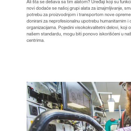
Ali šta se dešava sa tim alatom? Uređaji koji su funkcio
novi dodaće se našoj grupi alata za iznajmljivanje, sma
potrebu za proizvodnjom i transportom nove opreme. O
donirani za neprofesionalnu upotrebu humanitarnim i 
organizacijama. Pojedini visokokvalitetni delovi, koji 
našem standardu, mogu biti ponovo iskorišćeni u naš
centrima.