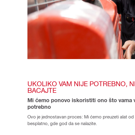
UKOLIKO VAM NIJE POTREBNO, NE
BACAJTE
Mi ćemo ponovo iskoristiti ono što vama vi
potrebno
Ovo je jednostavan proces: Mi ćemo preuzeti alat od 
besplatno, gde god da se nalazite.