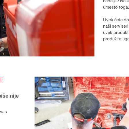
nedelja? Ne k
umesto toga.
Uvek ćete dobi
naši serviseri
uvek produkti
produžite ugo
 
še nije 
vas 