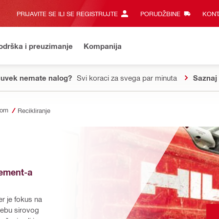
PRIJAVITE SE ILI SE REGISTRUJTE
PORUDŽBINE
KONT
odrška i preuzimanje
Kompanija
 uvek nemate nalog?
Svi koraci za svega par minuta
Saznaj 
mom
Recikliranje
ement-a 
r je fokus na 
ebu sirovog 