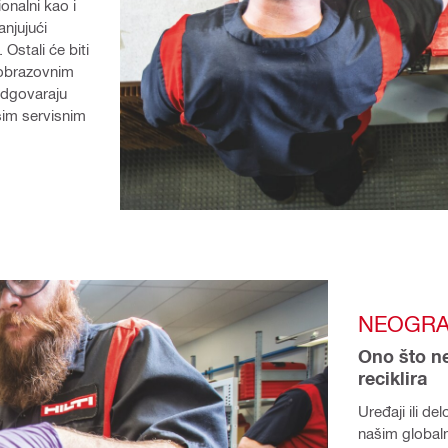
nalni kao i 
njujući 
stali će biti 
obrazovnim 
odgovaraju 
im servisnim 
NEOGRA
Ono što n
reciklira
Uređaji ili de
našim globaln