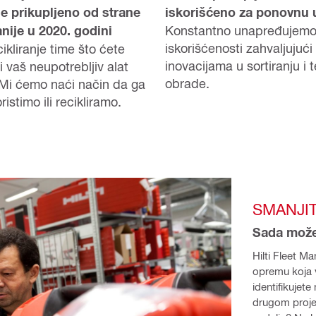
je prikupljeno od strane
iskorišćeno za ponovnu 
nije u 2020. godini
Konstantno unapređujemo
iskorišćenosti zahvaljujući
ikliranje time što ćete
inovacijama u sortiranju i t
 vaš neupotrebljiv alat
obrade.
Mi ćemo naći način da ga
istimo ili recikliramo.
SMANJI
Sada možet
Hilti Fleet 
opremu koja 
identifikujete
drugom projek