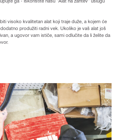
upujte ga - iskoristite našu "Alat na zahtev" uslugu 
 
ti visoko kvalitetan alat koji traje duže, a kojem će 
 dodatno produžiti radni vek. Ukoliko je vaš alat još 
van, a ugovor vam ističe, sami odlučite da li želite da 
vor.