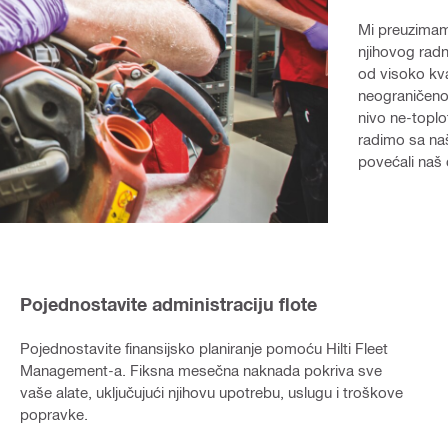
Mi preuzimam
njihovog radn
od visoko kva
neograničeno 
nivo ne-toplo
radimo sa naš
povećali naš
Pojednostavite administraciju flote
Pojednostavite finansijsko planiranje pomoću Hilti Fleet
Management-a.
Fiksna mesečna naknada pokriva sve
vaše alate, uključujući njihovu upotrebu, uslugu i troškove
popravke.