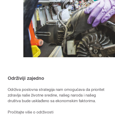
Održiviji zajedno
Održiva poslovna strategija nam omogućava da prioritet
zdravlja naše životne sredine, našeg naroda i našeg
društva bude usklađeno sa ekonomskim faktorima.
Pročitajte više o održivosti