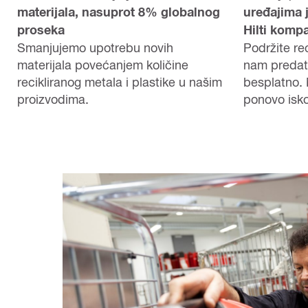
materijala, nasuprot 8% globalnog
uređajima 
proseka
Hilti kompa
Smanjujemo upotrebu novih
Podržite rec
materijala povećanjem količine
nam predati
recikliranog metala i plastike u našim
besplatno. 
proizvodima.
ponovo iskor