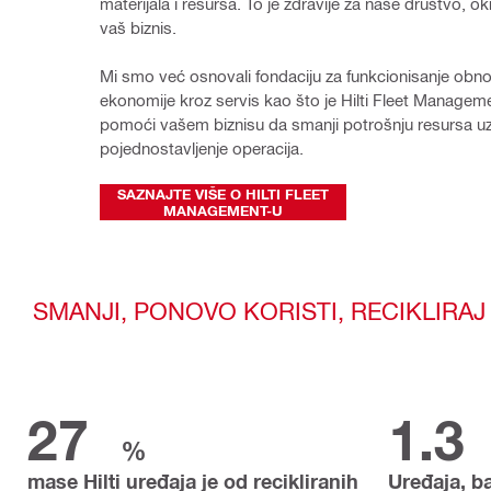
materijala i resursa. 
To je zdravije za naše društvo, okru
vaš biznis. 
Mi smo već osnovali fondaciju za funkcionisanje obnov
ekonomije kroz servis kao što je Hilti Fleet Manageme
pomoći vašem biznisu da smanji potrošnju resursa uz
pojednostavljenje operacija.
SAZNAJTE VIŠE O HILTI FLEET
MANAGEMENT-U
SMANJI, PONOVO KORISTI, RECIKLIRAJ
27
1.3
%
mase Hilti uređaja je od recikliranih
Uređaja, ba