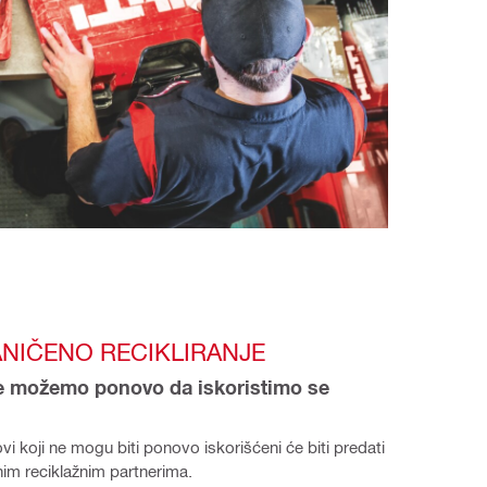
NIČENO RECIKLIRANJE
e možemo ponovo da iskoristimo se 
lovi koji ne mogu biti ponovo iskorišćeni će biti predati 
im reciklažnim partnerima.