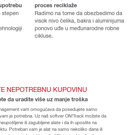
upotrebu
proces reciklaže
 stepen
Radimo na tome da obezbedimo da
visok nivo čelika, bakra i aluminijuma
ehnologiji
ponovo uđe u međunarodne robne
cikluse.
TE NEPOTREBNU KUPOVINU
e da uradite više uz manje troška
Management vam omogućava da posedujete samo 
vam je potrebna. 
Uz naš softver ON!Track možete da 
 neupošljene ili zagubljene alate i da ih uposlite na 
tu. Potreban vam je alat na samo nekoliko dana ili 