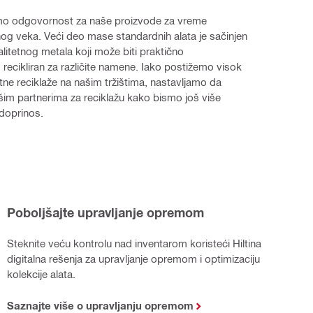
o odgovornost za naše proizvode za vreme 
og veka. Veći deo mase standardnih alata je sačinjen 
litetnog metala koji može biti praktično 
recikliran za različite namene. Iako postižemo visok 
tne reciklaže na našim tržištima, 
nastavljamo da 
im partnerima za reciklažu kako bismo još više 
 doprinos.
Poboljšajte upravljanje opremom
Steknite veću kontrolu nad inventarom koristeći Hiltina
digitalna rešenja za upravljanje opremom
i optimizaciju
kolekcije alata.
Saznajte više o upravljanju opremom