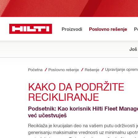
Proizvodi
Poslovno rešenje
P
Još
Upravljanje opre
Početna
Poslovno rešenje
Rešenje
KAKO DA PODRŽITE 
RECIKLIRANJE
Podsetnik: Kao korisnik Hilti Fleet Manag
već učestvuješ
Reciklaža je krucijalan deo na vašem putu održivosti je
generisanju maksimalne vrednosti uz minimalnu upotr