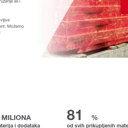
ženje ali i 
ljive 
nt. 
Možemo 
 
81
MILIONA
%
terija i dodataka
od svih prikupljenih mater