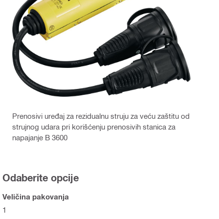
Prenosivi uređaj za rezidualnu struju za veću zaštitu od
strujnog udara pri korišćenju prenosivih stanica za
napajanje B 3600
Odaberite opcije
Veličina pakovanja
1