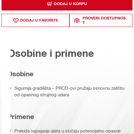
DODAJ U KORPU
PROVERI DOSTUPNOS
DODAJ U FAVORITE
T
Osobine i primene
Osobine
Sigurnija gradilišta – PRCD-ovi pružaju osnovnu zaštitu
od opasnog strujnog udara
Primene
Prekida napajanje alata u slučaju potencijalno opasne