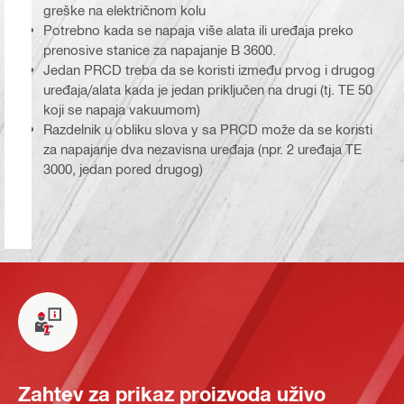
greške na električnom kolu
Potrebno kada se napaja više alata ili uređaja preko
prenosive stanice za napajanje B 3600.
Jedan PRCD treba da se koristi između prvog i drugog
uređaja/alata kada je jedan priključen na drugi (tj. TE 50
koji se napaja vakuumom)
Razdelnik u obliku slova y sa PRCD može da se koristi
za napajanje dva nezavisna uređaja (npr. 2 uređaja TE
3000, jedan pored drugog)
Zahtev za prikaz proizvoda uživo