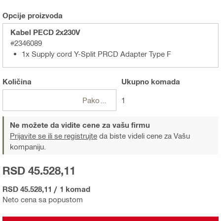
Opcije proizvoda
Kabel PECD 2x230V
#2346089
1x Supply cord Y-Split PRCD Adapter Type F
Količina
Ukupno
komada
Pakovanja
1
Ne možete da vidite cene za vašu firmu
Prijavite se ili se registrujte
da biste videli cene za Vašu
kompaniju.
RSD 45.528,11
RSD 45.528,11
/
1 komad
Neto cena sa popustom