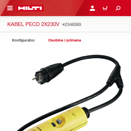
GLAVNI SADRŽAJ
PRIJAVITE SE ILI SE REG
KORPA
KABEL PECD 2X230V
#2346089
Konfigurator
Osobine i primene