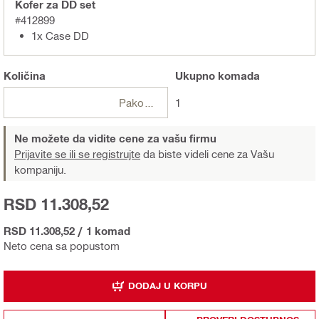
Kofer za DD set
#412899
1x Case DD
Količina
Ukupno
komada
Pakovanja
1
Ne možete da vidite cene za vašu firmu
Prijavite se ili se registrujte
da biste videli cene za Vašu
kompaniju.
RSD 11.308,52
RSD 11.308,52
/
1 komad
Neto cena sa popustom
DODAJ U KORPU