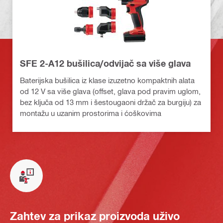
SFE 2-A12 bušilica/odvijač sa više glava
Baterijska bušilica iz klase izuzetno kompaktnih alata
od 12 V sa više glava (offset, glava pod pravim uglom,
bez ključa od 13 mm i šestougaoni držač za burgiju) za
montažu u uzanim prostorima i ćoškovima
Zahtev za prikaz proizvoda uživo