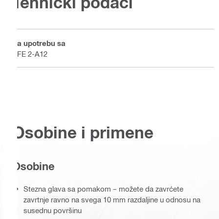
Tehnički podaci
Za upotrebu sa
SFE 2-A12
Osobine i primene
Osobine
Stezna glava sa pomakom – možete da zavrćete
zavrtnje ravno na svega 10 mm razdaljine u odnosu na
susednu površinu