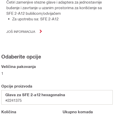
Četiri zamenjive stezne glave i adaptera za jednostavnije
bušenje i zavrtanje u uzanim prostorima za korišćenje sa
SFE 2-A12 bušilicom/odvijačem
Za upotrebu sa: SFE 2-A12
JOŠ INFORMACIJA
Odaberite opcije
Veličina pakovanja
1
Opcije proizvoda
Glava za SFE 2-a12 hexagonalna
#2241375
Količina
Ukupno
komada