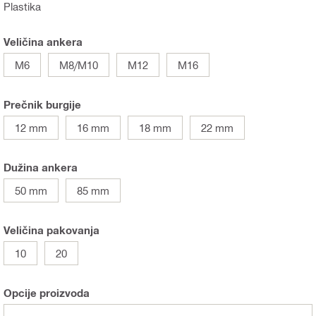
Plastika
Veličina ankera
M6
M8/M10
M12
M16
Prečnik burgije
12 mm
16 mm
18 mm
22 mm
Dužina ankera
50 mm
85 mm
Veličina pakovanja
10
20
Opcije proizvoda