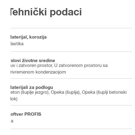
Tehnički podaci
Materijal, korozija
Plastika
Uslovi životne sredine
Suv i zatvoren prostor, U zatvorenom prostoru sa
privremenom kondenzacijom
Materijali za podlogu
Beton (šuplje jezgro), Opeka (šuplja), Opeka (šuplji betonski
blok)
Softver PROFIS
Da