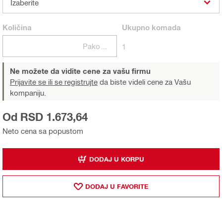
Izaberite
Količina
Ukupno
komada
Pakovanja
1
Ne možete da vidite cene za vašu firmu
Prijavite se ili se registrujte
da biste videli cene za Vašu
kompaniju.
Od RSD 1.673,64
Neto cena sa popustom
DODAJ U KORPU
DODAJ U FAVORITE