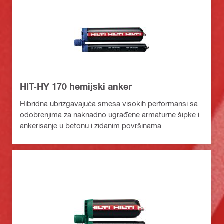
HIT-HY 170 hemijski anker
Hibridna ubrizgavajuća smesa visokih performansi sa
odobrenjima za naknadno ugrađene armaturne šipke i
ankerisanje u betonu i zidanim površinama