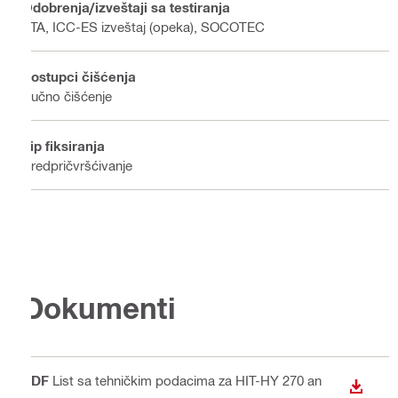
Odobrenja/izveštaji sa testiranja
ETA, ICC-ES izveštaj (opeka), SOCOTEC
Postupci čišćenja
Ručno čišćenje
Tip fiksiranja
Predpričvršćivanje
Dokumenti
PDF
List sa tehničkim podacima za HIT-HY 270 an
PREUZ