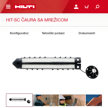
GLAVNI SADRŽAJ
PRIJAVITE SE ILI SE REG
KORPA
HIT-SC ČAURA SA MREŽICOM
Konfigurator
Tehnički podaci
Dokumenti