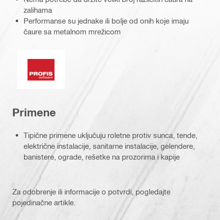
zalihama
Performanse su jednake ili bolje od onih koje imaju
čaure sa metalnom mrežicom
Softver PROFIS
Primene
Tipične primene uključuju roletne protiv sunca, tende,
električne instalacije, sanitarne instalacije, gelendere,
banistere, ograde, rešetke na prozorima i kapije
Za odobrenje ili informacije o potvrdi, pogledajte
pojedinačne artikle.