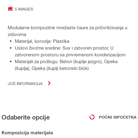
5 IMAGES
Modularne kompozitne mrežaste čaure za pričvršćivanja u
zidovima
Materijal, korozija: Plastika
Uslovi životne sredine: Suv i zatvoren prostor, U
zatvorenom prostoru sa privremenom kondenzacijom
Materijali za podlogu: Beton (šuplje jezgro), Opeka
(šuplja), Opeka (šuplji betonski blok)
JOŠ INFORMACIJA
Odaberite opcije
POČNI ISPOČETKA
Kompozicija materijala