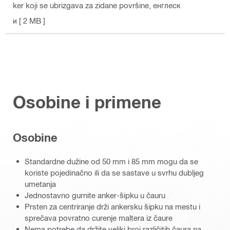
ker koji se ubrizgava za zidane površine
, енглеск
и
[ 2 MB ]
Osobine i primene
Osobine
Standardne dužine od 50 mm i 85 mm mogu da se
koriste pojedinačno ili da se sastave u svrhu dubljeg
umetanja
Jednostavno gurnite anker-šipku u čauru
Prsten za centriranje drži ankersku šipku na mestu i
sprečava povratno curenje maltera iz čaure
Nema potrebe da držite veliki broj različitih čaura na