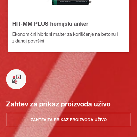
HIT-MM PLUS hemijski anker
Ekonomični hibridni malter za korišćenje na betonu i
zidanoj površini
Zahtev za prikaz proizvoda uživo
ZAHTEV ZA PRIKAZ PROIZVODA UŽIVO