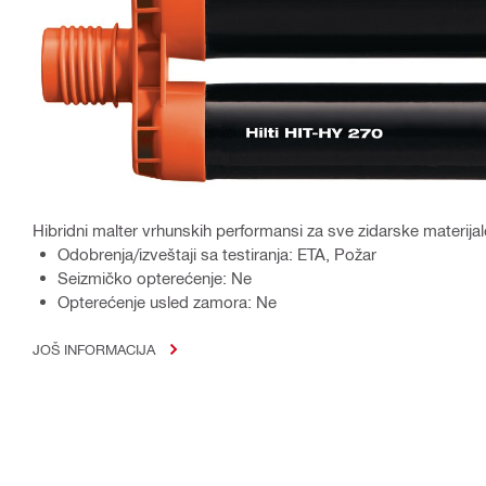
Hibridni malter vrhunskih performansi za sve zidarske materijal
Odobrenja/izveštaji sa testiranja: ETA, Požar
Seizmičko opterećenje: Ne
Opterećenje usled zamora: Ne
JOŠ INFORMACIJA