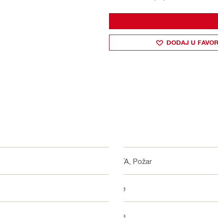
DODAJ U FAVOR
ETA, Požar
Ne
Ne