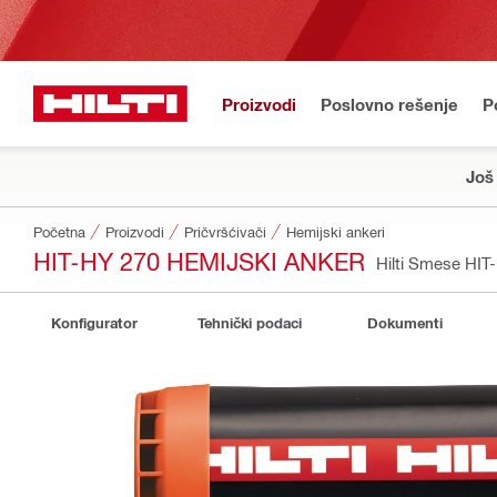
Proizvodi
Poslovno rešenje
P
Još
Početna
Proizvodi
Pričvršćivači
Hemijski ankeri
HIT-HY 270 HEMIJSKI ANKER
Hilti Smese HIT
Konfigurator
Tehnički podaci
Dokumenti