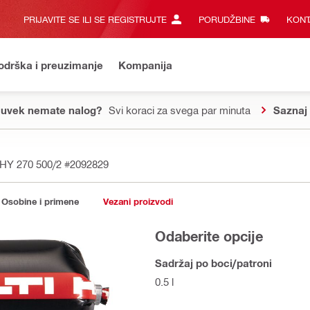
PRIJAVITE SE ILI SE REGISTRUJTE
PORUDŽBINE
KONT
odrška i preuzimanje
Kompanija
 uvek nemate nalog?
Svi koraci za svega par minuta
Saznaj 
-HY 270 500/2
#2092829
Osobine i primene
Vezani proizvodi
Odaberite opcije
Sadržaj po boci/patroni
0.5 l