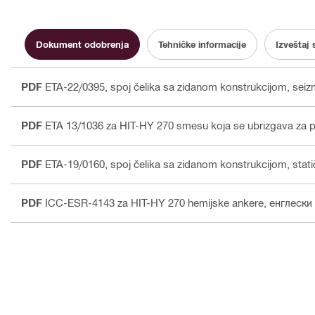
Dokument odobrenja
Tehničke informacije
Izveštaj 
PDF
ETA-22/0395, spoj čelika sa zidanom konstrukcijom, sei
PDF
ETA 13/1036 za HIT-HY 270 smesu koja se ubrizgava za p
PDF
ETA-19/0160, spoj čelika sa zidanom konstrukcijom, stat
PDF
ICC-ESR-4143 za HIT-HY 270 hemijske ankere
, енглески