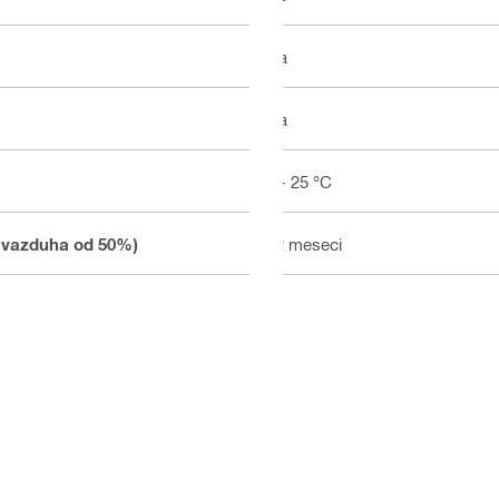
Da
Da
5 - 25 °C
i vazduha od 50%)
12 meseci