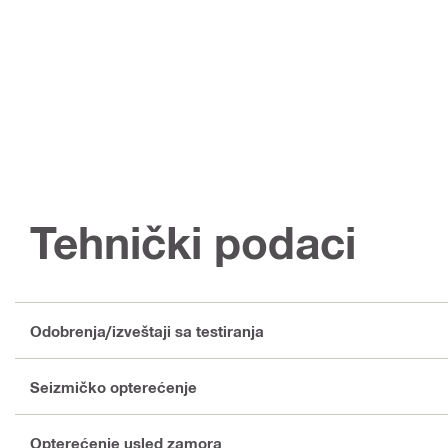
Tehnički podaci
Odobrenja/izveštaji sa testiranja
Seizmičko opterećenje
Opterećenje usled zamora