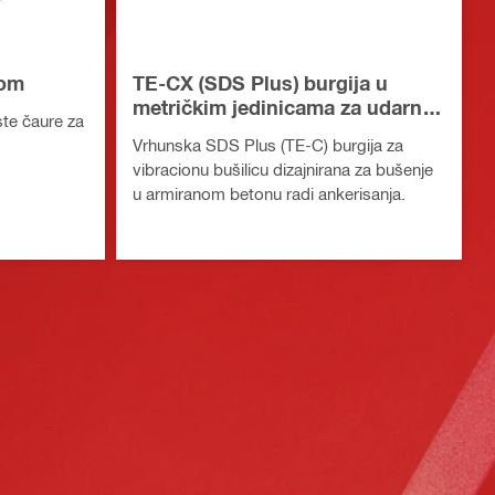
com
TE-CX (SDS Plus) burgija u
metričkim jedinicama za udarnu
te čaure za
bušilicu
Vrhunska SDS Plus (TE-C) burgija za
vibracionu bušilicu dizajnirana za bušenje
u armiranom betonu radi ankerisanja.