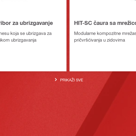
ibor za ubrizgavanje
HIT-SC čaura sa mreži
mesu koja se ubrizgava za
Modularne kompozitne mrežas
likom ubrizgavanja
pričvršćivanja u zidovima
PRIKAŽI SVE