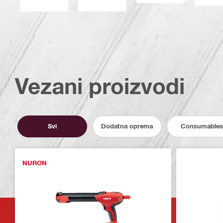
Vezani proizvodi
Svi
Dodatna oprema
Consumables
NURON