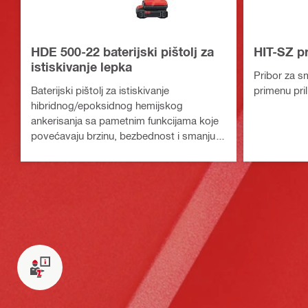
HDE 500-22 baterijski pištolj za
HIT-SZ pr
istiskivanje lepka
Pribor za s
Baterijski pištolj za istiskivanje
primenu pri
hibridnog/epoksidnog hemijskog
ankerisanja sa pametnim funkcijama koje
povećavaju brzinu, bezbednost i smanjuju
otpad (baterijska platforma Nuron)