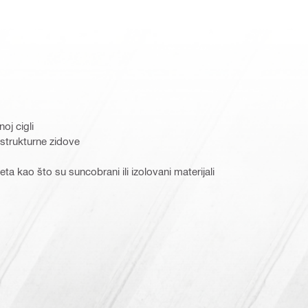
noj cigli
 strukturne zidove
 kao što su suncobrani ili izolovani materijali