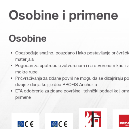
Osobine i primene
Osobine
Obezbeđuje snažno, pouzdano i lako postavljanje pričvršćiv
materijala
Pogodan za upotrebu u zatvorenom i na otvorenom kao i za
mokre rupe
Pričvršćivanja za zidane površine mogu da se dizajniraju 
dizajn zidanja koji je deo PROFIS Anchor-a
ETA odobrenje za zidane površine i tehnički podaci koji omo
primene
Otpornost od poža
S
ETA_CE_Logo_2to1 (3608215)
CE oznaka