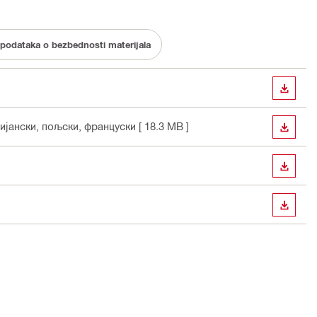
 podataka o bezbednosti materijala
PREUZ
лијански, пољски, француски
[ 18.3 MB ]
PREUZ
PREUZ
PREUZ