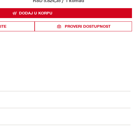
RSD 5.824,35
/
1 komad
DODAJ U KORPU
ITE
PROVERI DOSTUPNOST