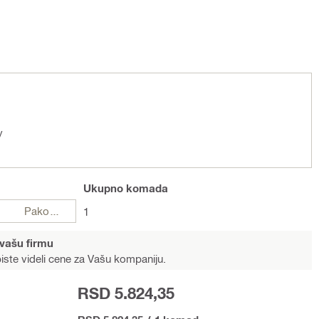
y
Ukupno
komada
Pakovanja
1
 vašu firmu
iste videli cene za Vašu kompaniju.
RSD 5.824,35