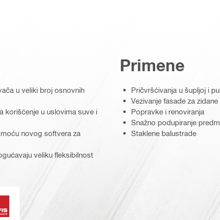
Primene
ača u veliki broj osnovnih
Pričvršćivanja u šupljoj i pu
Vezivanje fasade za zidane
 korišćenje u uslovima suve i
Popravke i renoviranja
Snažno podupiranje predmeta
pomoću novog softvera za
Staklene balustrade
gućavaju veliku fleksibilnost
ra
oftver PROFIS