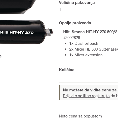
Veličina pakovanja
1
Opcije proizvoda
Hilti Smese HIT-HY 270 500/2
#2092829
1x Dual foil pack
2x Mixer RE 500 Sulzer ass
1x Mixer extension
e
Količina
Ne možete da vidite cene za
Prijavite se ili se registrujte
da b
Neto cena sa popustom