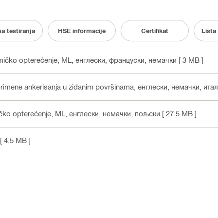
sa testiranja
HSE informacije
Certifikat
Lista
zmičko opterećenje, ML
, енглески, француски, немачки
[ 3 MB ]
rimene ankerisanja u zidanim površinama
, енглески, немачки, ита
ičko opterećenje, ML
, енглески, немачки, пољски
[ 27.5 MB ]
[ 4.5 MB ]