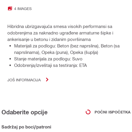
4 IMAGES
Hibridna ubrizgavajuća smesa visokih performansi sa
odobrenjima za naknadno ugrađene armaturne šipke i
ankerisanje u betonu i zidanim površinama
Materijali za podlogu: Beton (bez naprslina), Beton (sa
naprslinama), Opeka (puna), Opeka (šuplja)
Stanje materijala za podlogu: Suvo
Odobrenja/izveštaji sa testiranja: ETA
JOŠ INFORMACIJA
Odaberite opcije
POČNI ISPOČETKA
Sadržaj po boci/patroni