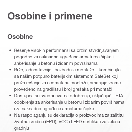
Osobine i primene
Osobine
Rešenje visokih performansi sa brzim stvrdnjavanjem
pogodno za naknadno ugrađene armaturne šipke i
ankerisanje u betonu i zidanim površinama
Brže, jednostavnije i bezbednije montaže – kombinujte
sa našim potpuno baterijskim sistemom SafeSet koji
pruža rešenje za neometanu montažu, smanjuje vreme
provedeno na gradilištu i broj grešaka pri montaži
Dostupna su sveobuhvatna odobrenja, uključujući i ETA
odobrenja za ankerisanje u betonu i zidanim površinama
i za naknadno ugrađene armaturne šipke
Na raspolaganju su deklaracija o proizvodima za zaštitu
životne sredine (EPD), VOC i LEED sertifikati za zelenu
gradnju