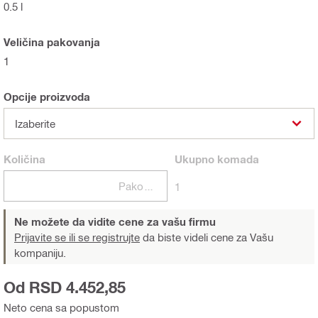
0.5 l
Veličina pakovanja
1
Opcije proizvoda
Izaberite
Količina
Ukupno
komada
Pakovanja
1
Ne možete da vidite cene za vašu firmu
Prijavite se ili se registrujte
da biste videli cene za Vašu
kompaniju.
Od RSD 4.452,85
Neto cena sa popustom