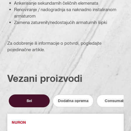
Ankerisanje sekundarnih čeličnih elemenata
Renoviranje / nadogradnja sa naknadno instaliranom
armaturom
Zamena zaturenih/nedostajućih armaturnih šipki
Za odobrenje ili informacije o potvrdi, pogledajte
pojedinačne artikle.
Vezani proizvodi
Svi
Dodatna oprema
Consumables
NURON