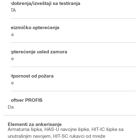
Odobrenja/izveštaji sa testiranja
ETA
Seizmičko opterećenje
Da
Opterećenje usled zamora
Ne
Otpornost od požara
Ne
Softver PROFIS
Da
Elementi za ankerisanje
Armaturna šipka, HAS-U navojne šipke, HIT-IC šipke sa
unutrašnjim navojem, HIT-SC rukavci od mreže