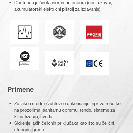
Dostupan je širok asortiman pribora (npr. rukavci,
akumulatorski električni pištolj za izdavanje)
Lider u energetskom i ekološkom diz
Seizmičko opterećenje
Softver PROFIS
National Sanitation Foundation
SAFEset
ETA_CE_Logo_2to1
Primene
Za lako i srednje zahtevno ankerisanje, npr. za rešetke
na prozorima, sanitarnu opremu, tende, sisteme za
klimatizaciju, svetla
Sidrenje lakih čeličnih priključaka kao što su čelični
stubovi i grede