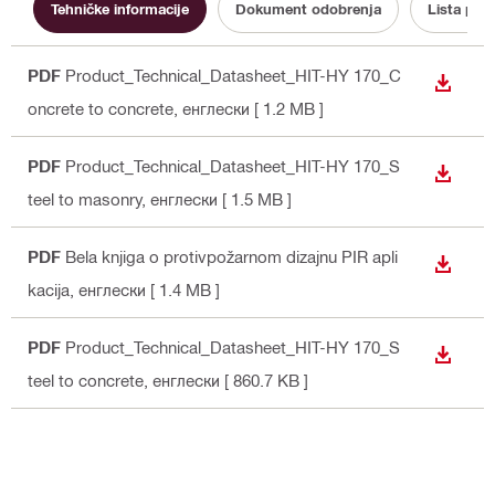
Tehničke informacije
Dokument odobrenja
Lista pod
PDF
Product_Technical_Datasheet_HIT-HY 170_C
PREUZ
oncrete to concrete
, енглески
[ 1.2 MB ]
PDF
Product_Technical_Datasheet_HIT-HY 170_S
PREUZ
teel to masonry
, енглески
[ 1.5 MB ]
PDF
Bela knjiga o protivpožarnom dizajnu PIR apli
PREUZ
kacija
, енглески
[ 1.4 MB ]
PDF
Product_Technical_Datasheet_HIT-HY 170_S
PREUZ
teel to concrete
, енглески
[ 860.7 KB ]