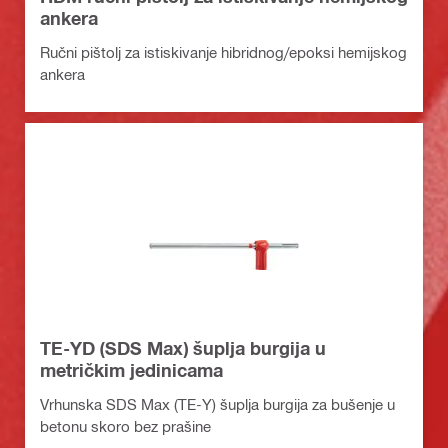
ankera
Ručni pištolj za istiskivanje hibridnog/epoksi hemijskog
ankera
TE-YD (SDS Max) šuplja burgija u
metričkim jedinicama
Vrhunska SDS Max (TE-Y) šuplja burgija za bušenje u
betonu skoro bez prašine