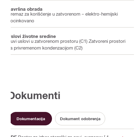
Završna obrada
Premaz za korišćenje u zatvorenom – elektro-hemijski
pocinkovano
Uslovi životne sredine
Suvi uslovi u zatvorenom prostoru (C1) Zatvoreni prostori
sa privremenom kondenzacijom (C2)
Dokumenti
Dokumentacija
Dokument odobrenja