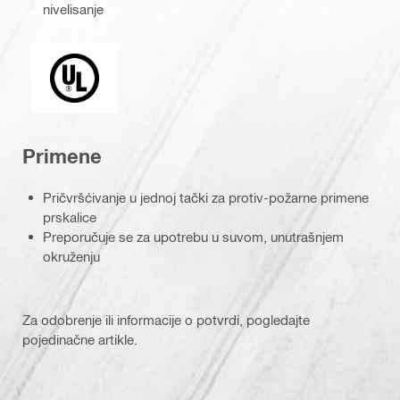
nivelisanje
UL_logo.eps (51762)
Primene
Pričvršćivanje u jednoj tački za protiv-požarne primene
prskalice
Preporučuje se za upotrebu u suvom, unutrašnjem
okruženju
Za odobrenje ili informacije o potvrdi, pogledajte
pojedinačne artikle.