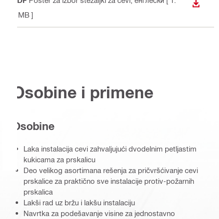
PDF
Poster za izbor stezaljki za cevi
, енглески
[ 1.
PREUZ
4 MB ]
Osobine i primene
Osobine
Laka instalacija cevi zahvaljujući dvodelnim petljastim
kukicama za prskalicu
Deo velikog asortimana rešenja za pričvršćivanje cevi
prskalice za praktično sve instalacije protiv-požarnih
prskalica
Lakši rad uz bržu i lakšu instalaciju
Navrtka za podešavanje visine za jednostavno