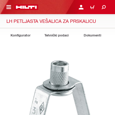
GLAVNI SADRŽAJ
PRIJAVITE SE ILI SE REG
KORPA
LH PETLJASTA VEŠALICA ZA PRSKALICU
Konfigurator
Tehnički podaci
Dokumenti