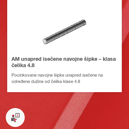
AM unapred isečene navojne šipke – klasa
čelika 4.8
Pocinkovane navojne šipke unapred isečene na
određene dužine od čelika klase 4.8