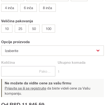
4 inča
6 inča
8 inča
Veličina pakovanja
10
25
50
100
Opcije proizvoda
Izaberite
Količina
Ukupno
komada
Pakovanja
1
Ne možete da vidite cene za vašu firmu
Prijavite se ili se registrujte
da biste videli cene za Vašu
kompaniju.
Od RSD 11.845,59