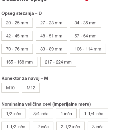
Opseg stezanja – D
20 - 25 mm
27 - 28 mm
34 - 35 mm
42 - 45 mm
48 - 51 mm
57 - 64 mm
70 - 76 mm
83 - 89 mm
106 - 114 mm
165 - 168 mm
217 - 224 mm
Konektor za navoj – M
M10
M12
Nominalna veličina cevi (imperijalne mere)
1/2 inča
3/4 inča
1 inča
1-1/4 inča
1-1/2 inča
2 inča
2-1/2 inča
3 inča