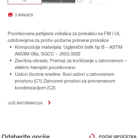
3 IMAGES
Pocinkovana petljasta vešalica za prskalicu sa FM i UL
odobrenjima za protiv-požarne primene prskalice
Kompozicija materijala: Ugljenični čelik tip B – ASTM
A653M-06a, SGCC – JISG 3302
Završna obrada: Premaz za korišćenje u zatvorenom –
elektro-hemijski pocinkovano
Uslovi životne sredine: Suvi uslovi u zatvorenom
prostoru (C1) Zatvoreni prostori sa privremenom
kondenzacijom (C2)
JOŠ INFORMACIJA
Odaberite opcije
POČNI ISPOČETKA