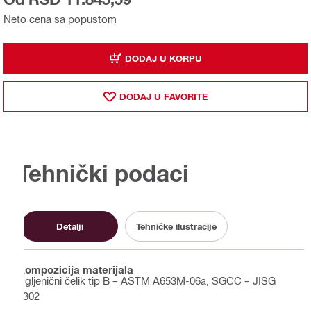
Neto cena sa popustom
DODAJ U KORPU
DODAJ U FAVORITE
Tehnički podaci
Detalji
Tehničke ilustracije
Kompozicija materijala
Ugljenični čelik tip B – ASTM A653M-06a, SGCC – JISG
3302