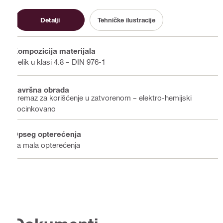
Detalji
Tehničke ilustracije
Kompozicija materijala
Čelik u klasi 4.8 – DIN 976-1
Završna obrada
Premaz za korišćenje u zatvorenom – elektro-hemijski
pocinkovano
Opseg opterećenja
Za mala opterećenja