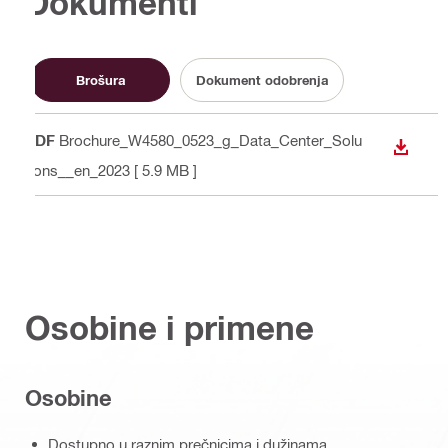
Dokumenti
Brošura
Dokument odobrenja
PDF
Brochure_W4580_0523_g_Data_Center_Solu
PREUZ
tions__en_2023
[ 5.9 MB ]
Osobine i primene
Osobine
Dostupno u raznim prečnicima i dužinama