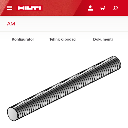
GLAVNI SADRŽAJ
PRIJAVITE SE ILI SE REG
KORPA
AM
Konfigurator
Tehnički podaci
Dokumenti