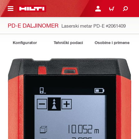
GLAVNI SADRŽAJ
PRIJAVITE SE ILI SE REG
KORPA
PD-E DALJINOMER
Laserski metar PD-E
#2061409
Konfigurator
Tehnički podaci
Osobine i primene