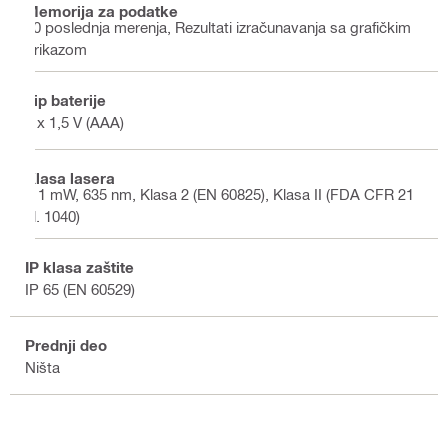
Memorija za podatke
30 poslednja merenja, Rezultati izračunavanja sa grafičkim
prikazom
Tip baterije
2 x 1,5 V (AAA)
Klasa lasera
< 1 mW, 635 nm, Klasa 2 (EN 60825), Klasa II (FDA CFR 21
čl. 1040)
IP klasa zaštite
IP 65 (EN 60529)
Prednji deo
Ništa