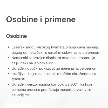
Osobine i primene
Osobine
Laserski modul visokog kvaliteta omogućava merenja
dugog dometa čak i u najtežim uslovima na otvorenom
Namenski napravljen displej za otvorene prostore je
čitljiv čak i na jarkom suncu
Ugrađeni optički pokazivač za merenja na otvorenom
Izdržljivo i trajno da bi odolelo teškim okruženjima na
gradilištu
Ugrađeni senzor nagiba koji pokriva 360° i funkcije
pametne procene podržavaju merenja u izazovnim
situacijama
Pulsna snaga