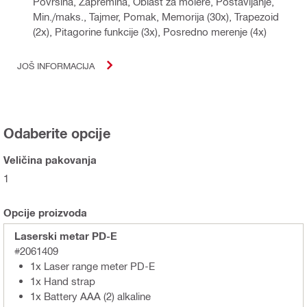
Površina, Zapremina, Oblast za molere, Postavljanje,
Min./maks., Tajmer, Pomak, Memorija (30x), Trapezoid
(2x), Pitagorine funkcije (3x), Posredno merenje (4x)
JOŠ INFORMACIJA
Odaberite opcije
Veličina pakovanja
1
Opcije proizvoda
Laserski metar PD-E
#2061409
1x Laser range meter PD-E
1x Hand strap
1x Battery AAA (2) alkaline