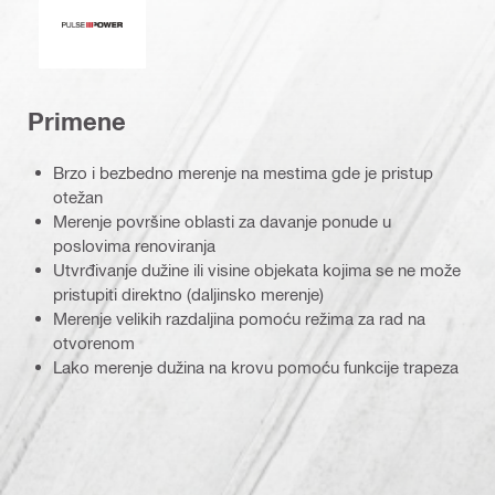
Primene
Brzo i bezbedno merenje na mestima gde je pristup
otežan
Merenje površine oblasti za davanje ponude u
poslovima renoviranja
Utvrđivanje dužine ili visine objekata kojima se ne može
pristupiti direktno (daljinsko merenje)
Merenje velikih razdaljina pomoću režima za rad na
otvorenom
Lako merenje dužina na krovu pomoću funkcije trapeza