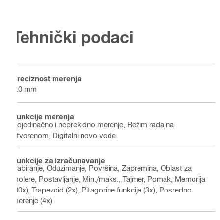
Tehnički podaci
Preciznost merenja
1.0 mm
Funkcije merenja
Pojedinačno i neprekidno merenje, Režim rada na
otvorenom, Digitalni novo vode
Funkcije za izračunavanje
Sabiranje, Oduzimanje, Površina, Zapremina, Oblast za
molere, Postavljanje, Min./maks., Tajmer, Pomak, Memorija
(30x), Trapezoid (2x), Pitagorine funkcije (3x), Posredno
merenje (4x)