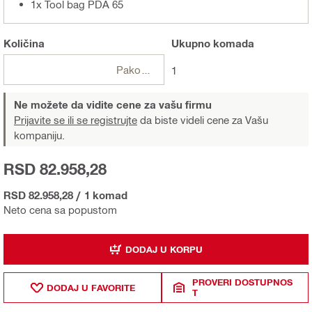
1x Tool bag PDA 65
Količina
Ukupno
komada
Pakovanja
1
Ne možete da vidite cene za vašu firmu
Prijavite se ili se registrujte
da biste videli cene za Vašu
kompaniju.
RSD 82.958,28
RSD 82.958,28
/
1 komad
Neto cena sa popustom
DODAJ U KORPU
PROVERI DOSTUPNOS
DODAJ U FAVORITE
T