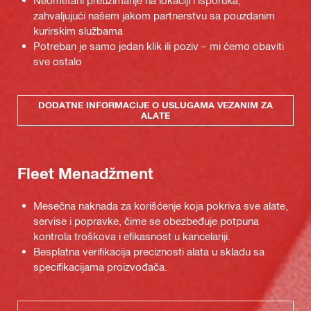
Neometani preuzimanje na lokaciji i isporuka,
zahvaljujući našem jakom partnerstvu sa pouzdanim
kurirskim službama
Potreban je samo jedan klik ili poziv – mi ćemo obaviti
sve ostalo
DODATNE INFORMACIJE O USLUGAMA VEZANIM ZA
ALATE
Fleet Menadžment
Mesečna naknada za korišćenje koja pokriva sve alate,
servise i popravke, čime se obezbeđuje potpuna
kontrola troškova i efikasnost u kancelariji.
Besplatna verifikacija preciznosti alata u skladu sa
specifikacijama proizvođača.