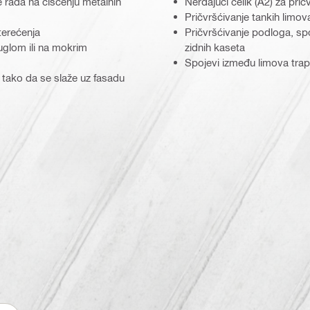
je rada na čišćenju metalnih
Nerđajući čelik (A2) za pri
Pričvršćivanje tankih limov
terećenja
Pričvršćivanje podloga, spo
uglom ili na mokrim
zidnih kaseta
Spojevi između limova trape
 tako da se slaže uz fasadu