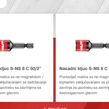
kljuc S-NS 8 C 50/2"
Nasadni kljuc S-NS 8 C 
matice sa ne-magnetskim /
Postavljač matice sa ne-magn
aključavanjem za zadržavanje
loptastim zaključavanjem za z
 upotrebu sa zavrtnjima sa
zavrtnja za upotrebu sa zavrtn
nom glavom
šestougaonom glavom
PRIKAŽI SVE