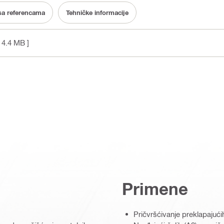
a referencama
Tehničke informacije
 4.4 MB ]
Primene
Pričvršćivanje preklapajuć