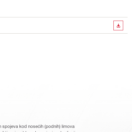
PREUZ
ih spojeva kod nosećih (podnih) limova