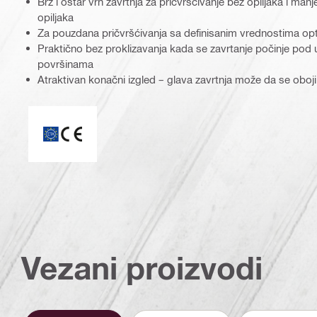
Brz i oštar vrh zavrtnja za pričvršćivanje bez opiljaka i man
opiljaka
Za pouzdana pričvršćivanja sa definisanim vrednostima op
Praktično bez proklizavanja kada se zavrtanje počinje pod 
površinama
Atraktivan konačni izgled – glava zavrtnja može da se oboji
CE oznaka
Vezani proizvodi