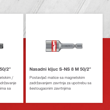
50/2"
Nasadni kljuc S-NS 8 M 50/2"
etskim /
Postavljač matice sa magnetskim
adržavanje
zadržavanjem zavrtnja za upotrebu sa
jima sa
šestougaonim zavrtnjima