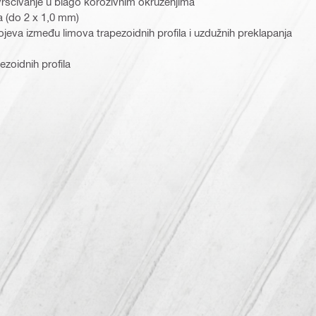
čvršćivanje u blago korozivnim okruženjima
a (do 2 x 1,0 mm)
jeva između limova trapezoidnih profila i uzdužnih preklapanja
zoidnih profila