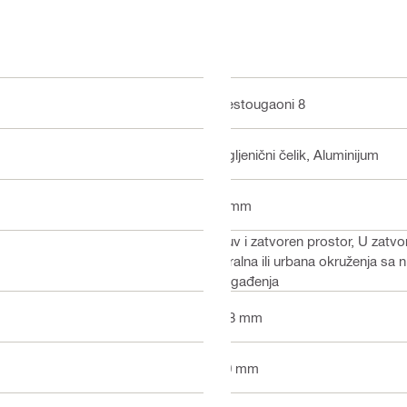
Šestougaoni 8
Ugljenični čelik, Aluminijum
2 mm
Suv i zatvoren prostor, U zatv
ruralna ili urbana okruženja s
zagađenja
4.8 mm
20 mm