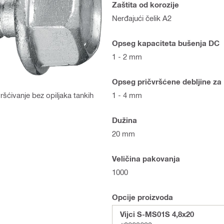
Zaštita od korozije
Nerđajući čelik A2
Opseg kapaciteta bušenja DC
1 - 2 mm
Opseg pričvršćene debljine za
1 - 4 mm
ršćivanje bez opiljaka tankih
Dužina
20 mm
Veličina pakovanja
1000
Opcije proizvoda
Vijci S-MS01S 4,8x20