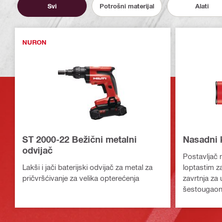
Svi
Potrošni materijal
Alati
NURON
ST 2000-22 Bežični metalni
Nasadni 
odvijač
Postavljač 
Lakši i jači baterijski odvijač za metal za
loptastim z
pričvršćivanje za velika opterećenja
zavrtnja za
šestougao