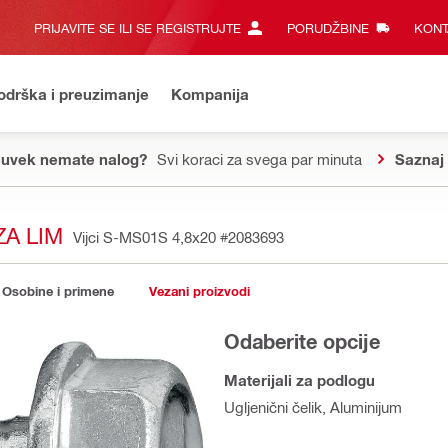
PRIJAVITE SE ILI SE REGISTRUJTE
PORUDŽBINE
KONT
odrška i preuzimanje
Kompanija
 uvek nemate nalog?
Svi koraci za svega par minuta
Saznaj 
ZA LIM
Vijci S-MS01S 4,8x20
#2083693
Osobine i primene
Vezani proizvodi
Odaberite opcije
Materijali za podlogu
Ugljenični čelik, Aluminijum