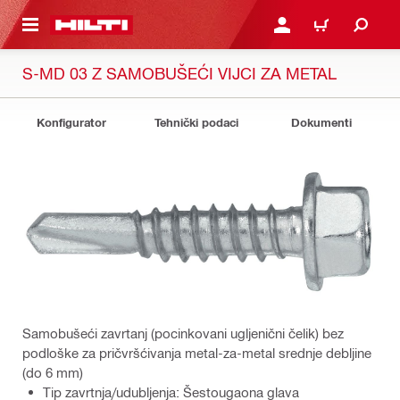
GLAVNI SADRŽAJ
PRIJAVITE SE ILI SE REG
KORPA
S-MD 03 Z SAMOBUŠEĆI VIJCI ZA METAL
Konfigurator
Tehnički podaci
Dokumenti
Samobušeći zavrtanj (pocinkovani ugljenični čelik) bez
podloške za pričvršćivanja metal-za-metal srednje debljine
(do 6 mm)
Tip zavrtnja/udubljenja: Šestougaona glava