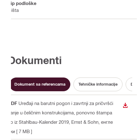
Tip podloške
Ništa
Dokumenti
Dokument sa referencama
Tehničke informacije
Doku
PDF
Uređaji na barutni pogon i zavrtnji za pričvršći
PREUZ
vanje u čeličnim konstrukcijama, ponovno štampa
no iz Stahlbau-Kalender 2019, Ernst & Sohn
, енгле
ски
[ 7 MB ]