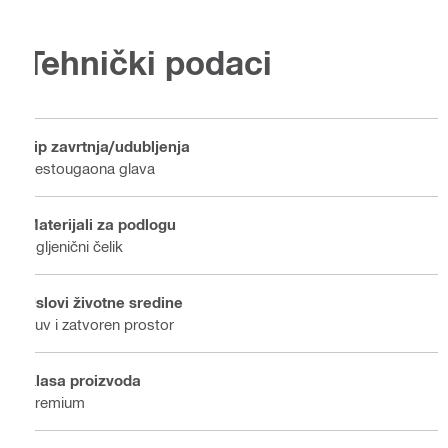
Tehnički podaci
Tip zavrtnja/udubljenja
Šestougaona glava
Materijali za podlogu
Ugljenični čelik
Uslovi životne sredine
Suv i zatvoren prostor
Klasa proizvoda
Premium