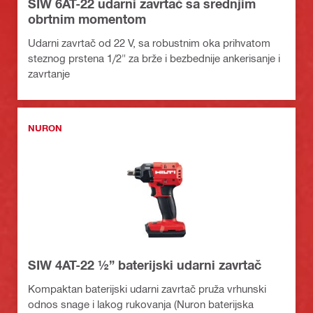
SIW 6AT-22 udarni zavrtač sa srednjim
obrtnim momentom
Udarni zavrtač od 22 V, sa robustnim oka prihvatom
steznog prstena 1/2" za brže i bezbednije ankerisanje i
zavrtanje
NURON
SIW 4AT-22 ½” baterijski udarni zavrtač
Kompaktan baterijski udarni zavrtač pruža vrhunski
odnos snage i lakog rukovanja (Nuron baterijska