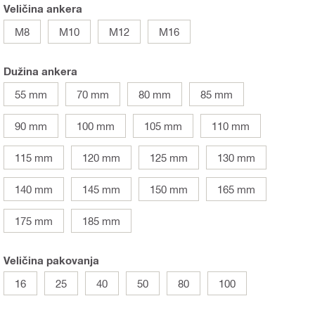
Veličina ankera
M8
M10
M12
M16
Dužina ankera
55 mm
70 mm
80 mm
85 mm
90 mm
100 mm
105 mm
110 mm
115 mm
120 mm
125 mm
130 mm
140 mm
145 mm
150 mm
165 mm
175 mm
185 mm
Veličina pakovanja
16
25
40
50
80
100