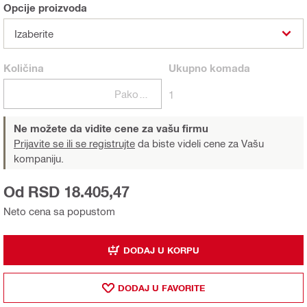
Opcije proizvoda
Izaberite
Količina
Ukupno
komada
Pakovanja
1
Ne možete da vidite cene za vašu firmu
Prijavite se ili se registrujte
da biste videli cene za Vašu
kompaniju.
Od RSD 18.405,47
Neto cena sa popustom
DODAJ U KORPU
DODAJ U FAVORITE