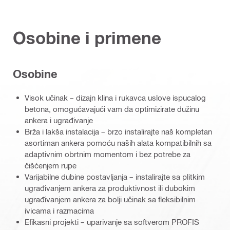
Osobine i primene
Osobine
Visok učinak – dizajn klina i rukavca uslove ispucalog
betona, omogućavajući vam da optimizirate dužinu
ankera i ugrađivanje
Brža i lakša instalacija – brzo instalirajte naš kompletan
asortiman ankera pomoću naših alata kompatibilnih sa
adaptivnim obrtnim momentom i bez potrebe za
čišćenjem rupe
Varijabilne dubine postavljanja – instalirajte sa plitkim
ugrađivanjem ankera za produktivnost ili dubokim
ugrađivanjem ankera za bolji učinak sa fleksibilnim
ivicama i razmacima
Efikasni projekti – uparivanje sa softverom PROFIS