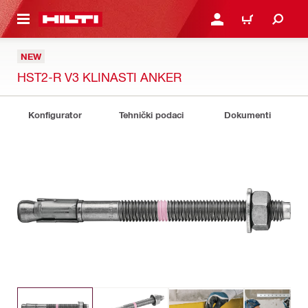
GLAVNI SADRŽAJ
PRIJAVITE SE ILI SE REG
KORPA
NEW
HST2-R V3 KLINASTI ANKER
Konfigurator
Tehnički podaci
Dokumenti