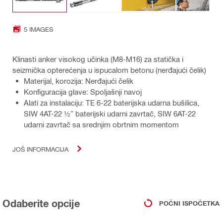
5 IMAGES
Klinasti anker visokog učinka (M8-M16) za statička i
seizmička opterećenja u ispucalom betonu (nerđajući čelik)
Materijal, korozija: Nerđajući čelik
Konfiguracija glave: Spoljašnji navoj
Alati za instalaciju: TE 6-22 baterijska udarna bušilica,
SIW 4AT-22 ½” baterijski udarni zavrtač, SIW 6AT-22
udarni zavrtač sa srednjim obrtnim momentom
JOŠ INFORMACIJA
Odaberite opcije
POČNI ISPOČETKA