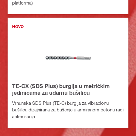
platforma)
NOVO
TE-CX (SDS Plus) burgija u metričkim
jedinicama za udarnu bušilicu
Vrhunska SDS Plus (TE-C) burgija za vibracionu
bušilicu dizajnirana za bušenje u armiranom betonu radi
ankerisanja.