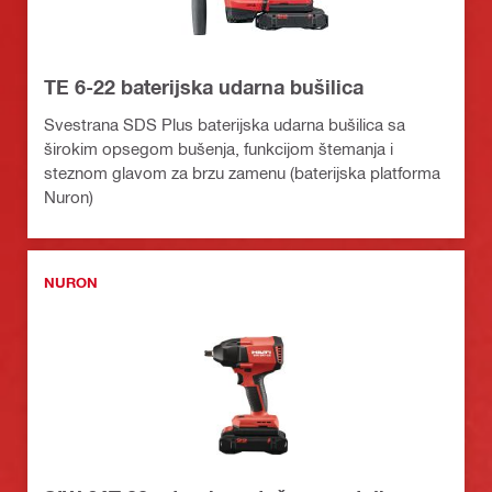
TE 6-22 baterijska udarna bušilica
Svestrana SDS Plus baterijska udarna bušilica sa
širokim opsegom bušenja, funkcijom štemanja i
steznom glavom za brzu zamenu (baterijska platforma
Nuron)
NURON