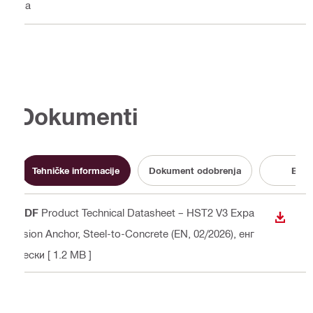
Da
Dokumenti
Tehničke informacije
Dokument odobrenja
Broš
PDF
Product Technical Datasheet – HST2 V3 Expa
PREUZ
nsion Anchor, Steel-to-Concrete (EN, 02/2026)
, енг
лески
[ 1.2 MB ]