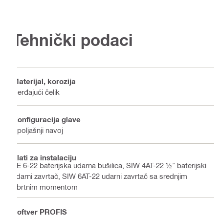
Tehnički podaci
Materijal, korozija
Nerđajući čelik
Konfiguracija glave
Spoljašnji navoj
Alati za instalaciju
TE 6-22 baterijska udarna bušilica, SIW 4AT-22 ½” baterijski
udarni zavrtač, SIW 6AT-22 udarni zavrtač sa srednjim
obrtnim momentom
Softver PROFIS