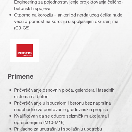
Engineering za pojednostavljenje projektovanja čelično-
betonskih spojeva
Otporno na koroziju – ankeri od nerđajućeg čelika nude
veću otpornost na koroziju u spoljašnjim okruženjima
(C3-C5)
Softver PROFIS
Primene
Pričvršćivanje osnovnih ploča, gelendera i fasadnih
sistema na beton
Pričvršćivanje u ispucalom i betonu bez naprslina
neophodno za poštovanje građevinskih propisa
Kvalifikovan da se odupre seizmičkim akcijama i
opterećenjima (M10-M16)
Prikladno za unutrašnju i spoljašnju upotrebu