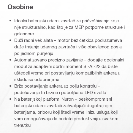
Osobine
Idealni baterijski udarni zavrtač za pričvršćivanje koje
nije strukturalno, kao što je za MEP potporne strukture i
gelendere
Duži radni vek alata – motor bez četkica podrazumeva
duže trajanje udarnog zavrtača i više obavljenog posla
po jednom punjenju
Automatizovano precizno zavijanje – dodajte opcionalni
modul za adaptivni obrtni moment SI-AT-22 da biste
uštedeli vreme pri postavljanju kompatibilnih ankera u
skladu sa odobrenjima
Brže postavljanje ankera uz bolju kontrolu –
podešavanja tri brzine i poboljšano LED svetlo
Na baterijskoj platformi Nuron – beskompromisni
baterijski udarni zavrtači zahvaljujući dugotrajnijim
baterijama, priboru koji štedi vreme i nizu usluga koji
vam omogućavaju da budete produktivniji u svakom
trenutku