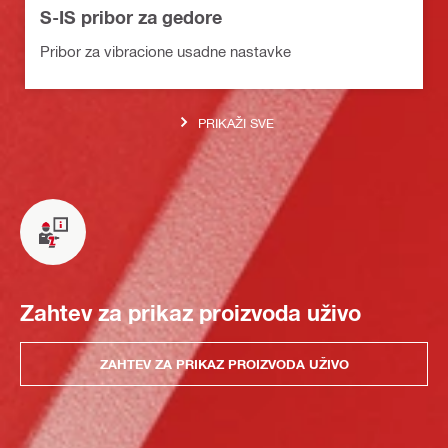
S-IS pribor za gedore
Pribor za vibracione usadne nastavke
PRIKAŽI SVE
Zahtev za prikaz proizvoda uživo
ZAHTEV ZA PRIKAZ PROIZVODA UŽIVO