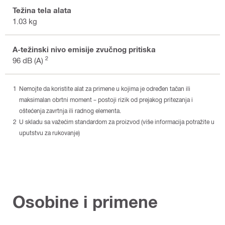
Težina tela alata
1.03 kg
A-težinski nivo emisije zvučnog pritiska
2
96 dB (A)
Nemojte da koristite alat za primene u kojima je određen tačan ili
maksimalan obrtni moment – postoji rizik od prejakog pritezanja i
oštećenja zavrtnja ili radnog elementa.
U skladu sa važećim standardom za proizvod (više informacija potražite u
uputstvu za rukovanje)
Osobine i primene