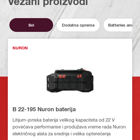
Vezani proizvodi
Svi
Dodatna oprema
Batteries and C
NURON
B 22-195 Nuron baterija
Litijum-jonska baterija velikog kapaciteta od 22 V
povećava performanse i produžava vreme rada Nuron
električnog alata za srednja i velika opterećenja