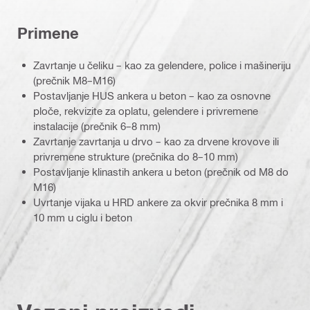
Primene
Zavrtanje u čeliku – kao za gelendere, police i mašineriju
(prečnik M8–M16)
Postavljanje HUS ankera u beton – kao za osnovne
ploče, rekvizite za oplatu, gelendere i privremene
instalacije (prečnik 6–8 mm)
Zavrtanje zavrtanja u drvo – kao za drvene krovove ili
privremene strukture (prečnika do 8–10 mm)
Postavljanje klinastih ankera u beton (prečnik od M8 do
M16)
Uvrtanje vijaka u HRD ankere za okvir prečnika 8 mm i
10 mm u ciglu i beton