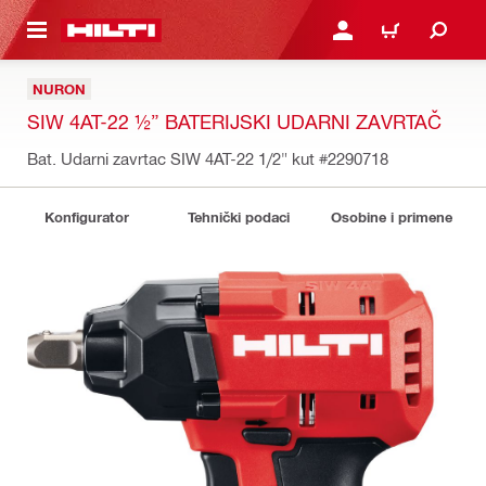
GLAVNI SADRŽAJ
PRIJAVITE SE ILI SE REG
KORPA
NURON
SIW 4AT-22 ½” BATERIJSKI UDARNI ZAVRTAČ
Bat. Udarni zavrtac SIW 4AT-22 1/2" kut
#2290718
Konfigurator
Tehnički podaci
Osobine i primene