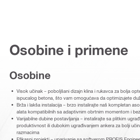
Osobine i primene
Osobine
Visok učinak – poboljšani dizajn klina i rukavca za bolja op
ispucalog betona, što vam omogućava da optimizujete duži
Brža i lakša instalacija – brzo instalirajte naš kompletan 
alata kompatibilnih sa adaptivnim obrtnim momentom i bez
Varijabilne dubine postavljanja – instalirajte sa plitkim ugr
produktivnost ili dubokim ugrađivanjem ankera za bolji učina
razmacima
Efikasni projekti – uparivanje sa softverom PROFIS Enginee