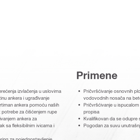
Primene
terećenja izvlačenja u uslovima
Pričvršćivanje osnovnih plo
nu ankera i ugrađivanje
vodovodnih nosača na bet
asortiman ankera pomoću naših
Pričvršćivanje u ispucalom
 potrebe za čišćenjem rupe
propisa
ađivanjem ankera za
Kvalifikovan da se odupre
k sa fleksibilnim ivicama i
Pogodan za suvu unutrašn
ring za pojednostavljenje