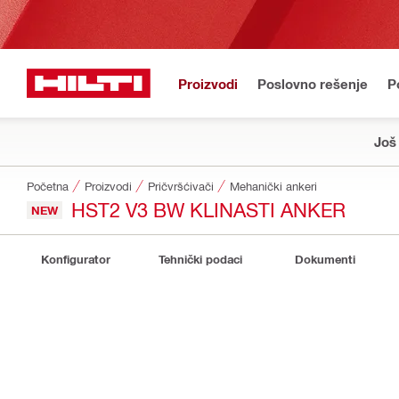
Proizvodi
Poslovno rešenje
P
Još
Početna
Proizvodi
Pričvršćivači
Mehanički ankeri
HST2 V3 BW KLINASTI ANKER
NEW
Konfigurator
Tehnički podaci
Dokumenti