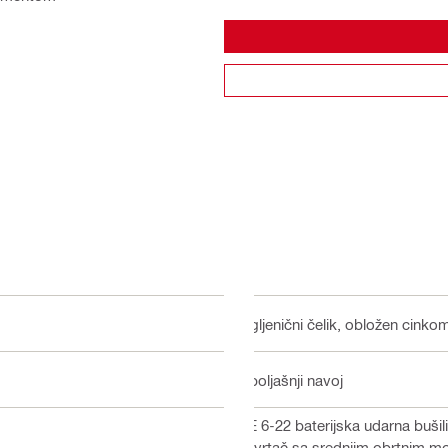
Ugljenični čelik, obložen cinko
Spoljašnji navoj
TE 6-22 baterijska udarna bušil
zavrtač sa srednjim obrtnim 