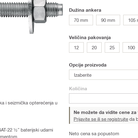
Dužina ankera
70 mm
90 mm
105
Veličina pakovanja
12
20
25
100
Opcije proizvoda
Izaberite
Količina
ka i seizmička opterećenja u
Ne možete da vidite cene za
Prijavite se ili se registrujte
da b
4AT-22 ½” baterijski udarni
Neto cena sa popustom
momentom