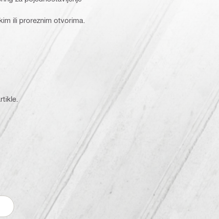
im ili proreznim otvorima.
tikle.