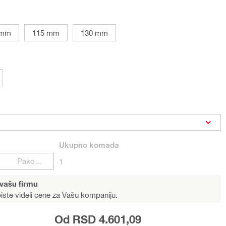
 mm
115 mm
130 mm
Ukupno
komada
Pakovanja
1
 vašu firmu
iste videli cene za Vašu kompaniju.
Od RSD 4.601,09