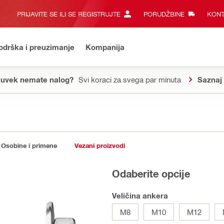
PRIJAVITE SE ILI SE REGISTRUJTE
PORUDŽBINE
KONT
odrška i preuzimanje
Kompanija
 uvek nemate nalog?
Svi koraci za svega par minuta
Saznaj 
Osobine i primene
Vezani proizvodi
Odaberite opcije
Veličina ankera
M8
M10
M12