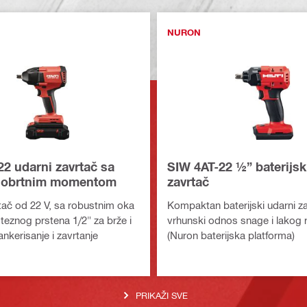
NURON
2 udarni zavrtač sa
SIW 4AT-22 ½” baterijsk
m obrtnim momentom
zavrtač
tač od 22 V, sa robustnim oka
Kompaktan baterijski udarni z
teznog prstena 1/2" za brže i
vrhunski odnos snage i lakog 
nkerisanje i zavrtanje
(Nuron baterijska platforma)
PRIKAŽI SVE