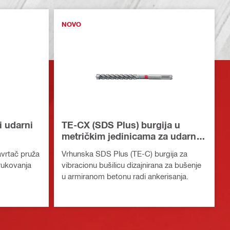
NOVO
i udarni
TE-CX (SDS Plus) burgija u
metričkim jedinicama za udarnu
bušilicu
avrtač pruža
Vrhunska SDS Plus (TE-C) burgija za
rukovanja
vibracionu bušilicu dizajnirana za bušenje
u armiranom betonu radi ankerisanja.