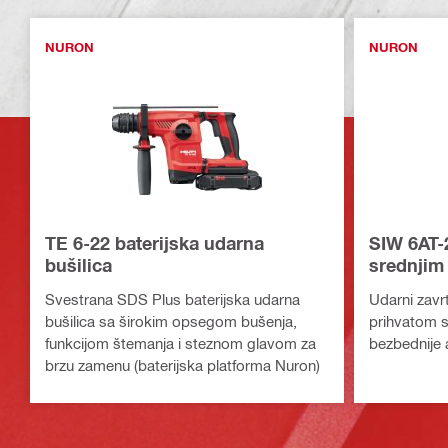
NURON
NURON
TE 6-22 baterijska udarna
SIW 6AT-2
bušilica
srednji
Svestrana SDS Plus baterijska udarna
Udarni zavr
bušilica sa širokim opsegom bušenja,
prihvatom s
funkcijom štemanja i steznom glavom za
bezbednije a
brzu zamenu (baterijska platforma Nuron)