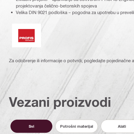
projektovanja čelično-betonskih spojeva
Velika DIN 9021 podloška – pogodna za upotrebu u prevelik
Softver PROFIS
Za odobrenje ili informacije o potvrdi, pogledajte pojedinačne ar
Vezani proizvodi
Svi
Potrošni materijal
Alati