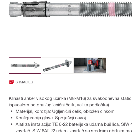
3 IMAGES
Klinasti anker visokog učinka (M8-M16) za svakodnevna statič
ispucalom betonu (ugljenični čelik, velika podloška)
Materijal, korozija: Ugljenični čelik, obložen cinkom
Konfiguracija glave: Spoljašnji navoj
Alati za instalaciju: TE 6-22 baterijska udarna bušilica, SIW 
zavrtač, SIW 6AT-22 udarni zavrtač sa srednjim obrtnim 