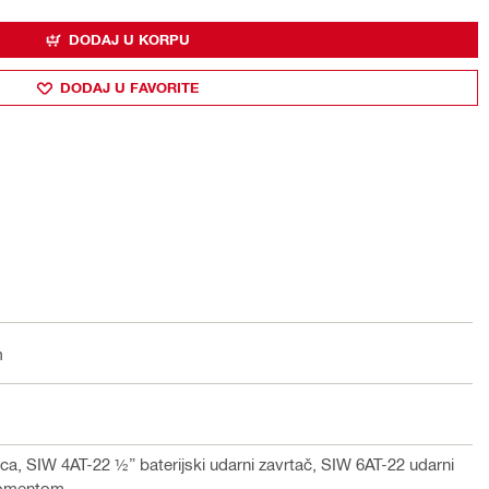
DODAJ U KORPU
DODAJ U FAVORITE
m
ica, SIW 4AT-22 ½” baterijski udarni zavrtač, SIW 6AT-22 udarni
momentom