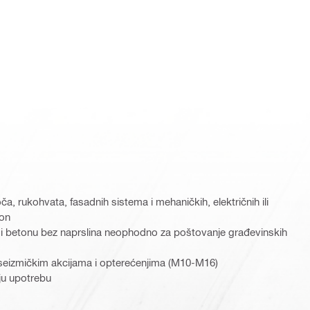
ča, rukohvata, fasadnih sistema i mehaničkih, električnih ili
on
 i betonu bez naprslina neophodno za poštovanje građevinskih
 seizmičkim akcijama i opterećenjima (M10-M16)
ju upotrebu