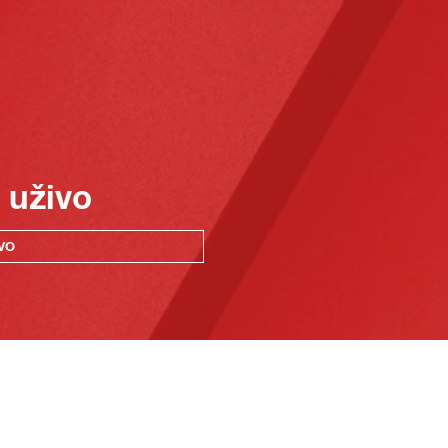
 uživo
VO