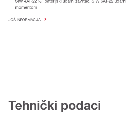
SIW 4AT-22 ½” baterijski udarni zavrtač, SIW 6AT-22 udarni
momentom
JOŠ INFORMACIJA
Tehnički podaci