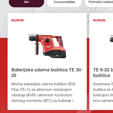
Svi
Consumables
Potrošni materi
NURON
NURON
Baterijska udarna bušilica TE 30-
TE 6-22 b
22
bušilica
Moćna baterijska udarna bušilica SDS
Svestrana S
Plus (TE-C) sa aktivnom redukcijom
bušilica sa
vibracija (AVR) i aktivnom kontrolom
funkcijom š
obrtnog momenta (ATC) za bušenje i
brzu zamenu
štemovanje betona (baterijska platforma
Nuron)