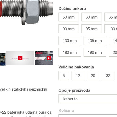
Dužina ankera
50 mm
60 mm
65 
90 mm
95 mm
100
130 mm
135 mm
1
180 mm
190 mm
2
Veličina pakovanja
5
12
20
32
likih statičkih i seizmičkih
Opcije proizvoda
Izaberite
Količina
6-22 baterijska udarna bušilica,