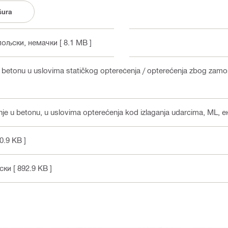
šura
 пољски, немачки
[ 8.1 MB ]
u betonu u uslovima statičkog opterećenja / opterećenja zbog zamo
je u betonu, u uslovima opterećenja kod izlaganja udarcima, ML
, 
0.9 KB ]
ески
[ 892.9 KB ]