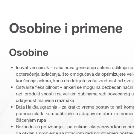
Osobine i primene
Osobine
Inovativni učinak – naša nova generacija ankera odlikuje 
opterećenja izvlačenja, što omogućava da optimizujete veli
korišćenje ankera, kao i da dobijete veću vrednost od svoji
Ostvarite fleksibilnost – ankeri se mogu na bezbedan način
radi produktivnosti i na velikim dubinama radi povećanog uč
udaljenostima ivica i razmaka
Brža i lakša ugradnja – za kratko vreme postavite naš kom
pomoću alatki kompatibilnih sa adaptivnim obrtnim momen
čišćenjem rupa
Bezbednije i pouzdanije – patentirani ekspanzivni konus prot
da otklanja probleme sa rotacijom radi pouzdanijeg postavl