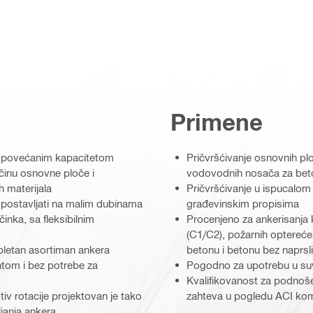
Primene
se povećanim kapacitetom
Pričvršćivanje osnovnih ploč
činu osnovne ploče i
vodovodnih nosača za bet
h materijala
Pričvršćivanje u ispucalo
 postavljati na malim dubinama
građevinskim propisima
inka, sa fleksibilnim
Procenjeno za ankerisanja k
(C1/C2), požarnih optereće
pletan asortiman ankera
betonu i betonu bez naprsli
tom i bez potrebe za
Pogodno za upotrebu u s
Kvalifikovanost za podnoše
iv rotacije projektovan je tako
zahteva u pogledu ACI kom
janja ankera