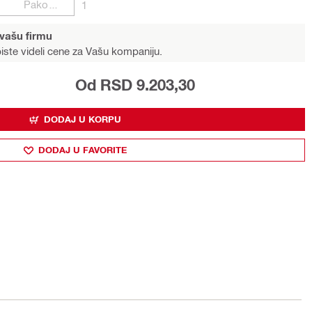
Pakovanja
1
 vašu firmu
iste videli cene za Vašu kompaniju.
Od RSD 9.203,30
DODAJ U KORPU
DODAJ U FAVORITE