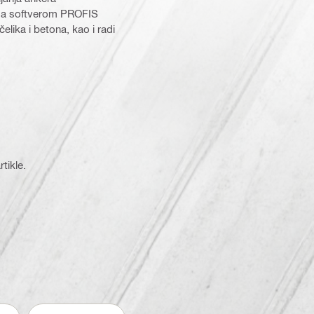
 sa softverom PROFIS
lika i betona, kao i radi
 (3608215)
tikle.