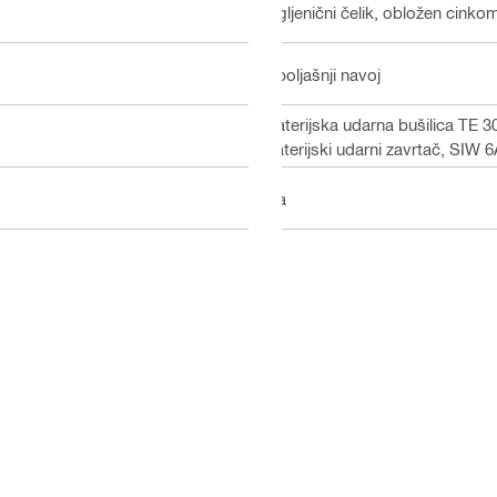
Ugljenični čelik, obložen cinko
Spoljašnji navoj
Baterijska udarna bušilica TE 3
baterijski udarni zavrtač, SIW
Da