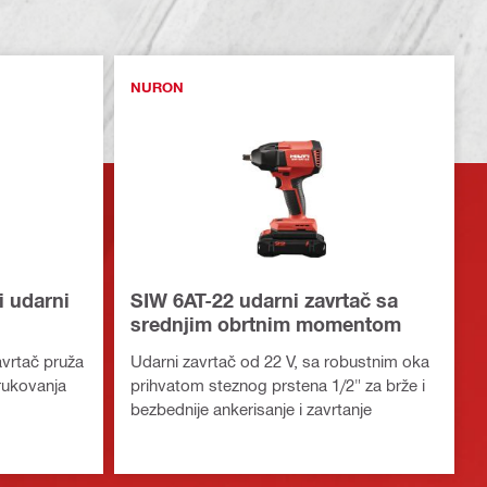
NURON
i udarni
SIW 6AT-22 udarni zavrtač sa
srednjim obrtnim momentom
avrtač pruža
Udarni zavrtač od 22 V, sa robustnim oka
rukovanja
prihvatom steznog prstena 1/2" za brže i
bezbednije ankerisanje i zavrtanje