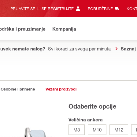
PRIJAVITE SE ILI SE REGISTRUJTE
PORUDŽBINE
KONT
odrška i preuzimanje
Kompanija
 uvek nemate nalog?
Svi koraci za svega par minuta
Saznaj 
Osobine i primene
Vezani proizvodi
Odaberite opcije
Veličina ankera
M8
M10
M12