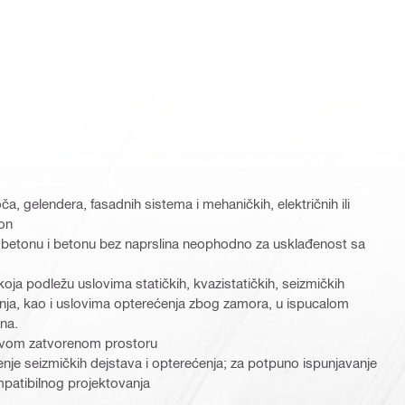
a, gelendera, fasadnih sistema i mehaničkih, električnih ili
on
m betonu i betonu bez naprslina neophodno za usklađenost sa
oja podležu uslovima statičkih, kvazistatičkih, seizmičkih
nja, kao i uslovima opterećenja zbog zamora, u ispucalom
na.
uvom zatvorenom prostoru
nje seizmičkih dejstava i opterećenja; za potpuno ispunjavanje
patibilnog projektovanja