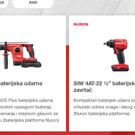
jal
Alati
NURON
aterijska udarna
SIW 4AT-22 ½” baterijsk
zavrtač
DS Plus baterijska udarna
Kompaktan baterijski udarni z
 širokim opsegom bušenja,
vrhunski odnos snage i lakog 
temanja i steznom glavom za
(Nuron baterijska platforma)
 (baterijska platforma Nuron)