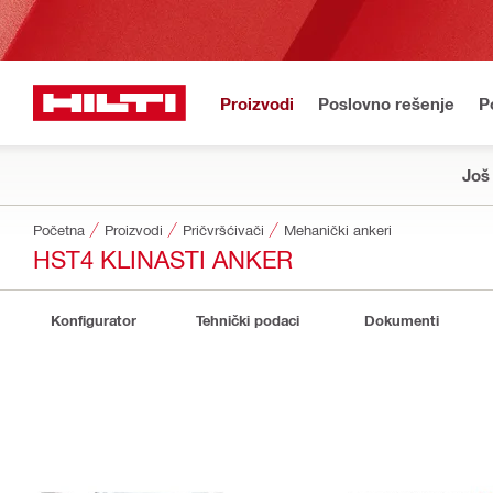
Proizvodi
Poslovno rešenje
P
Još
Početna
Proizvodi
Pričvršćivači
Mehanički ankeri
HST4 KLINASTI ANKER
Konfigurator
Tehnički podaci
Dokumenti