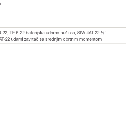
m
0-22, TE 6-22 baterijska udarna bušilica, SIW 4AT-22 ½”
 6AT-22 udarni zavrtač sa srednjim obrtnim momentom