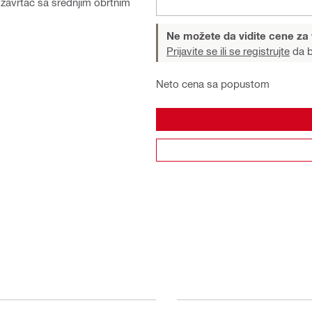
 zavrtač sa srednjim obrtnim
Ne možete da vidite cene za
Prijavite se ili se registrujte
da b
Neto cena sa popustom