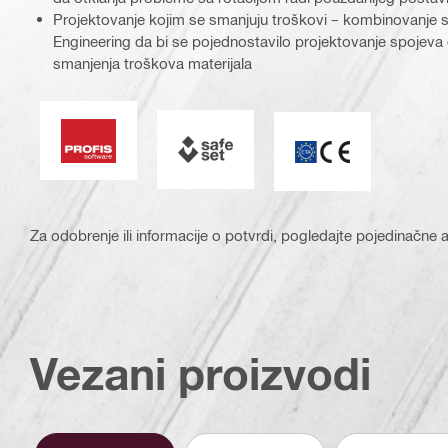
Projektovanje kojim se smanjuju troškovi – kombinovanje
Engineering da bi se pojednostavilo projektovanje spojeva če
smanjenja troškova materijala
Softver PROFIS
SAFEset
ETA_CE_Logo_2to1
Za odobrenje ili informacije o potvrdi, pogledajte pojedinačne ar
Vezani proizvodi