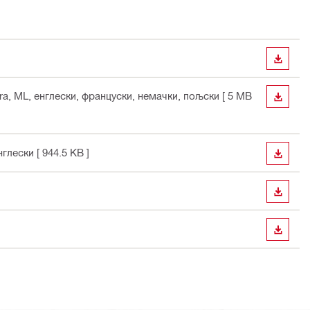
PREUZ
ra, ML
, енглески, француски, немачки, пољски
[ 5 MB
PREUZ
енглески
[ 944.5 KB ]
PREUZ
PREUZ
PREUZ