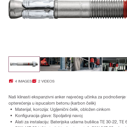
4 IMAGES
2 VIDEOS
Naš klinasti ekspanzivni anker najvećeg učinka za podnošenje ve
opterećenja u ispucalom betonu (karbon čelik)
Materijal, korozija: Ugljenični čelik, obložen cinkom
Konfiguracija glave: Spoljašnji navoj
Alati za instalaciju: Baterijska udarna bušilica TE 30-22, TE 