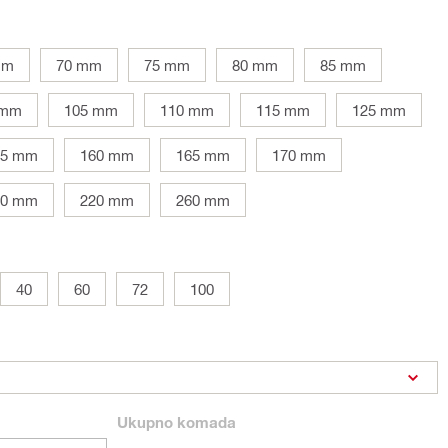
mm
70 mm
75 mm
80 mm
85 mm
 mm
105 mm
110 mm
115 mm
125 mm
45 mm
160 mm
165 mm
170 mm
00 mm
220 mm
260 mm
40
60
72
100
Ukupno
komada