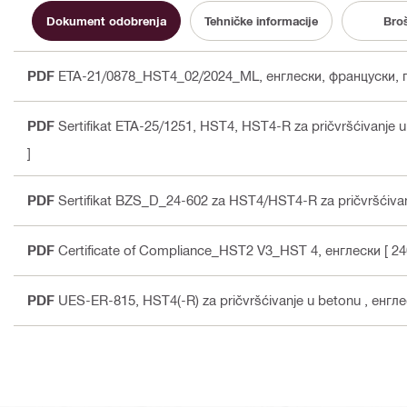
Dokument odobrenja
Tehničke informacije
Bro
PDF
ETA-21/0878_HST4_02/2024_ML
, енглески, француски,
PDF
Sertifikat ETA-25/1251, HST4, HST4-R za pričvršćivanje 
]
PDF
Sertifikat BZS_D_24-602 za HST4/HST4-R za pričvršćivan
PDF
Certificate of Compliance_HST2 V3_HST 4
, енглески
[ 24
PDF
UES-ER-815, HST4(-R) za pričvršćivanje u betonu
, енгл