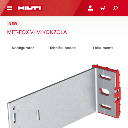
GLAVNI SADRŽAJ
PRIJAVITE SE ILI SE REG
KORPA
NEW
MFT-FOX VI M KONZOLA
Konfigurator
Tehnički podaci
Dokumenti