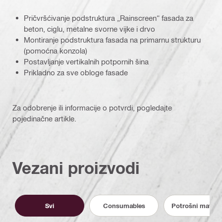
Pričvršćivanje podstruktura „Rainscreen“ fasada za
beton, ciglu, metalne svorne vijke i drvo
Montiranje podstruktura fasada na primarnu strukturu
(pomoćna konzola)
Postavljanje vertikalnih potpornih šina
Prikladno za sve obloge fasade
Za odobrenje ili informacije o potvrdi, pogledajte
pojedinačne artikle.
Vezani proizvodi
Svi
Consumables
Potrošni materij