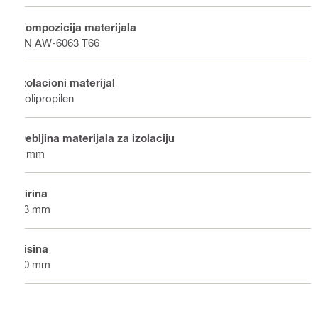
Kompozicija materijala
EN AW-6063 T66
Izolacioni materijal
Polipropilen
Debljina materijala za izolaciju
6 mm
Širina
53 mm
Visina
80 mm