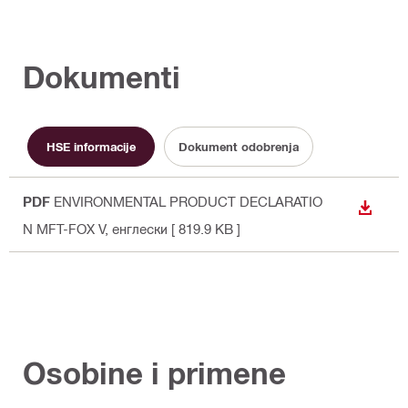
Dokumenti
HSE informacije
Dokument odobrenja
PDF
ENVIRONMENTAL PRODUCT DECLARATIO
PREUZ
N MFT-FOX V
, енглески
[ 819.9 KB ]
Osobine i primene