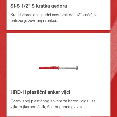
SI-S 1/2" S kratka gedora
Kratki vibracioni usadni nastavak od 1/2'' (inča) za
pritezanje zavrtanja i ankera
HRD-H plastični anker vijci
Gotov spoj plastičnog ankera za beton i ciglu, sa
vijkom (karbon čelik, šestougaona glava)