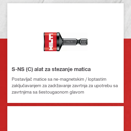
S-NS (C) alat za stezanje matica
Postavljač matice sa ne-magnetskim / loptastim
zaključavanjem za zadržavanje zavrtnja za upotrebu sa
zavrtnjima sa šestougaonom glavom