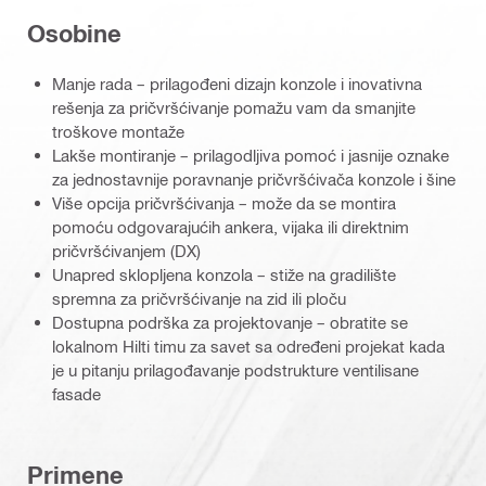
Osobine
Manje rada – prilagođeni dizajn konzole i inovativna
rešenja za pričvršćivanje pomažu vam da smanjite
troškove montaže
Lakše montiranje – prilagodljiva pomoć i jasnije oznake
za jednostavnije poravnanje pričvršćivača konzole i šine
Više opcija pričvršćivanja – može da se montira
pomoću odgovarajućih ankera, vijaka ili direktnim
pričvršćivanjem (DX)
Unapred sklopljena konzola – stiže na gradilište
spremna za pričvršćivanje na zid ili ploču
Dostupna podrška za projektovanje – obratite se
lokalnom Hilti timu za savet sa određeni projekat kada
je u pitanju prilagođavanje podstrukture ventilisane
fasade
Primene