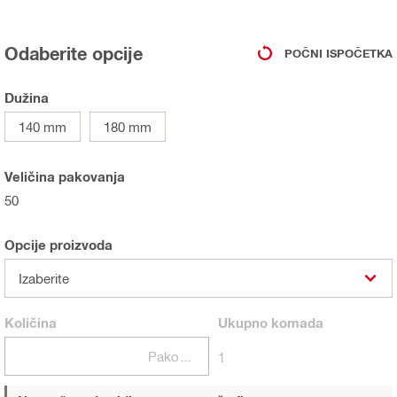
Odaberite opcije
POČNI ISPOČETKA
Dužina
140 mm
180 mm
Veličina pakovanja
50
Opcije proizvoda
Izaberite
Količina
Ukupno
komada
Pakovanja
1