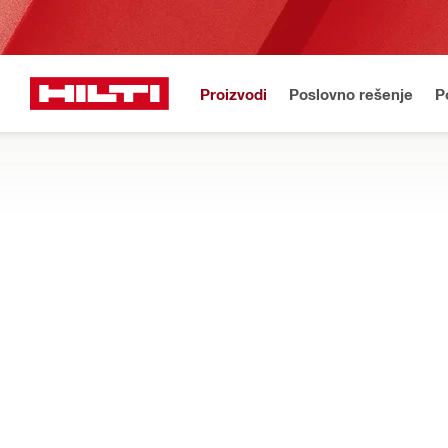
Proizvodi
Poslovno rešenje
P
Održavanje 
Početna
Proizvodi
Upravljanje prašinom i vodom
SAKUPLJAČI VODE MONTIRANI NA POS
Komponente montirane na stalak za bušenje za uklanjanje mulj
podloške i drugo
Filter
Indikator 