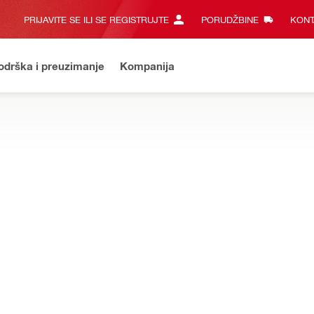
PRIJAVITE SE ILI SE REGISTRUJTE
PORUDŽBINE
KONT
odrška i preuzimanje
Kompanija
je u toku
Prijava i funkcije kupovine biće ponovo dostupne za 
TOLJE ZA BUŠENJE
a tokom bušenja dijamantskom jezgrom – sistemi za sakupljanje vod
protoka dd-wfi