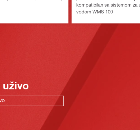
kompatibilan sa sistemom za u
vodom WMS 100
 uživo
VO