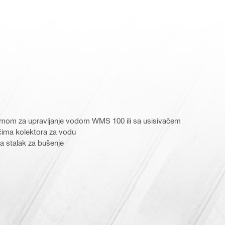
temom za upravljanje vodom WMS 100 ili sa usisivačem
ačima kolektora za vodu
a stalak za bušenje