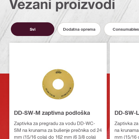
Vezani proizvodi
Svi
Dodatna oprema
Consumables
DD-SW-M zaptivna podloška
DD-SW-L 
Zaptivka za pregradu za vodu DD-WC-
Zaptivka z
SM na krunama za bušenje prečnika od 24
na krunama 
mm (15/16 cola) do 162 mm (6 3/8 cola)
mm (15/16 c