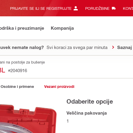
PRIJAVITE SE ILI SE REGISTRUJTE
PORUDŽBINE
KONT
odrška i preuzimanje
Kompanija
 uvek nemate nalog?
Svi koraci za svega par minuta
Saznaj 
ani na postolje za bušenje
BL
#2040916
Osobine i primene
Vezani proizvodi
Odaberite opcije
Veličina pakovanja
1