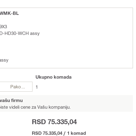
D-WMK-BL
19X3
r DD-HD30-WCH assy
assy
Ukupno
komada
Pakovanja
1
 vašu firmu
iste videli cene za Vašu kompaniju.
RSD 75.335,04
RSD 75.335,04
/
1 komad