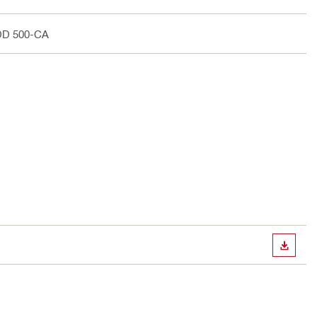
DD 500-CA
PREUZ