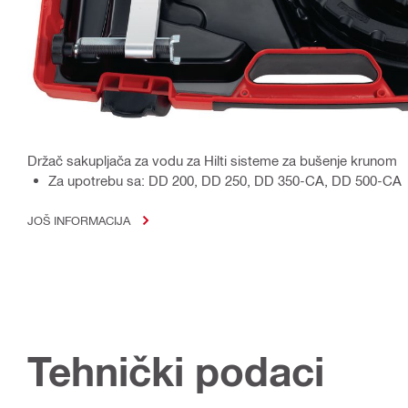
Držač sakupljača za vodu za Hilti sisteme za bušenje krunom
Za upotrebu sa: DD 200, DD 250, DD 350-CA, DD 500-CA
JOŠ INFORMACIJA
Tehnički podaci