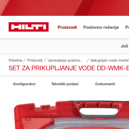
Proizvodi
Poslovno rešenje
P
Još
Početna
Proizvodi
Upravljanje prašinom i vodom
Sakupljači vode montir
SET ZA PRIKUPLJANJE VODE DD-WMK-
Konfigurator
Tehnički podaci
Dokumenti