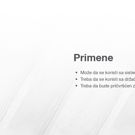
Primene
Može da se koristi sa sis
Treba da se koristi sa drž
Treba da bude pričvršćen z