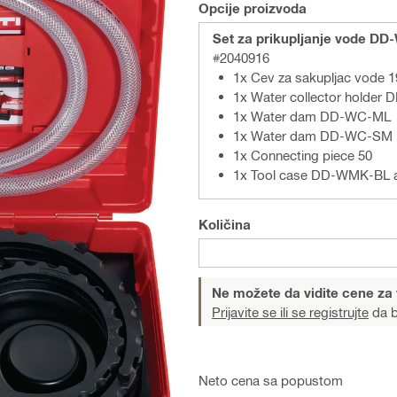
Opcije proizvoda
Set za prikupljanje vode D
#2040916
1x Cev za sakupljac vode 
1x Water collector holde
1x Water dam DD-WC-ML
1x Water dam DD-WC-SM
1x Connecting piece 50
1x Tool case DD-WMK-BL 
Količina
Ne možete da vidite cene za
Prijavite se ili se registrujte
da b
Neto cena sa popustom