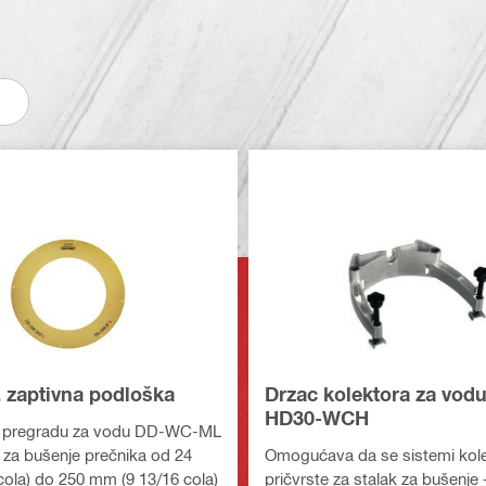
zaptivna podloška
Drzac kolektora za vod
HD30-WCH
a pregradu za vodu DD-WC-ML
za bušenje prečnika od 24
Omogućava da se sistemi kol
ola) do 250 mm (9 13/16 cola)
pričvrste za stalak za bušenje 