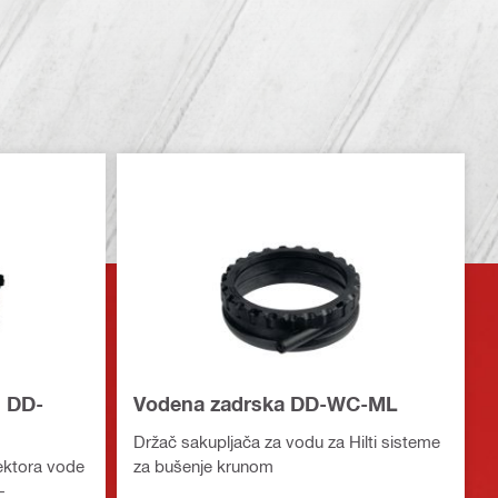
u DD-
Vodena zadrska DD-WC-ML
Držač sakupljača za vodu za Hilti sisteme
ektora vode
za bušenje krunom
–