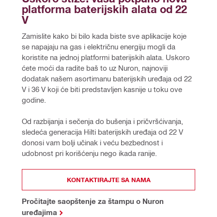
platforma baterijskih alata od 22 
V
Zamislite kako bi bilo kada biste sve aplikacije koje 
se napajaju na gas i električnu energiju mogli da 
koristite na jednoj platformi baterijskih alata. Uskoro 
ćete moći da radite baš to uz Nuron, najnoviji 
dodatak našem asortimanu baterijskih uređaja od 22 
V i 36 V koji će biti predstavljen kasnije u toku ove 
godine.
Od razbijanja i sečenja do bušenja i pričvršćivanja, 
sledeća generacija Hilti baterijskih uređaja od 22 V 
donosi vam bolji učinak i veću bezbednost i 
udobnost pri korišćenju nego ikada ranije.
KONTAKTIRAJTE SA NAMA
Pročitajte saopštenje za štampu o Nuron
uređajima