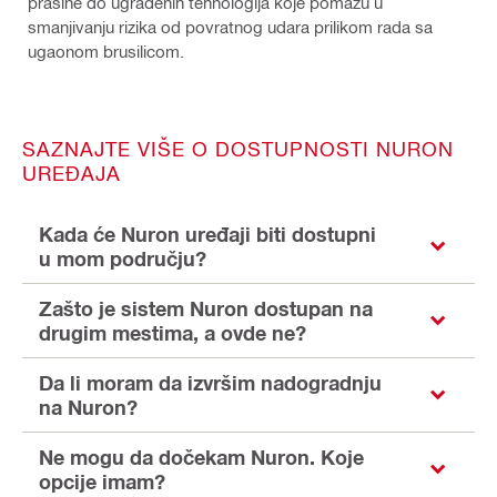
prašine do ugrađenih tehnologija koje pomažu u
smanjivanju rizika od povratnog udara prilikom rada sa
ugaonom brusilicom.
SAZNAJTE VIŠE O DOSTUPNOSTI NURON
UREĐAJA
Kada će Nuron uređaji biti dostupni
u mom području?
Zašto je sistem Nuron dostupan na
drugim mestima, a ovde ne?
Da li moram da izvršim nadogradnju
na Nuron?
Ne mogu da dočekam Nuron. Koje
opcije imam?