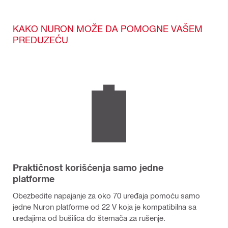
KAKO NURON MOŽE DA POMOGNE VAŠEM
PREDUZEĆU
Praktičnost korišćenja samo jedne
platforme
Obezbedite napajanje za oko 70 uređaja pomoću samo
jedne Nuron platforme od 22 V koja je kompatibilna sa
uređajima od bušilica do štemača za rušenje.