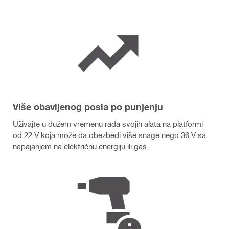
Više obavljenog posla po punjenju
Uživajte u dužem vremenu rada svojih alata na platformi
od 22 V koja može da obezbedi više snage nego 36 V sa
napajanjem na električnu energiju ili gas.