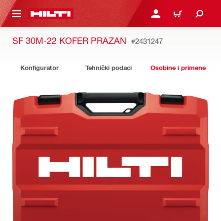
GLAVNI SADRŽAJ
PRIJAVITE SE ILI SE REG
KORPA
SF 30M-22 KOFER PRAZAN
#2431247
Konfigurator
Tehnički podaci
Osobine i primene