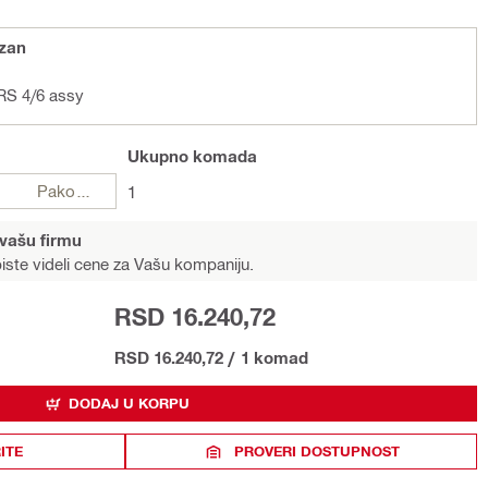
azan
RS 4/6 assy
Ukupno
komada
Pakovanja
1
 vašu firmu
iste videli cene za Vašu kompaniju.
RSD 16.240,72
RSD 16.240,72
/
1 komad
DODAJ U KORPU
ITE
PROVERI DOSTUPNOST