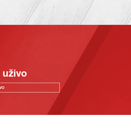
 uživo
VO