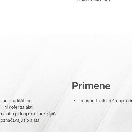
Primene
u po gradilištima
Transport i skladištenje jed
ilti kofer za alat
alat u jednoj ruci i bez ključa.
 označavaju tip alata