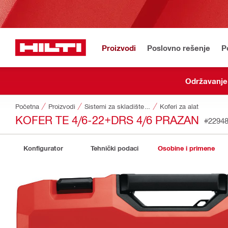
Proizvodi
Poslovno rešenje
P
Održavanje 
Početna
Proizvodi
Sistemi za skladištenje i transport alata
Koferi za alat
KOFER TE 4/6-22+DRS 4/6 PRAZAN
#2294
Konfigurator
Tehnički podaci
Osobine i primene