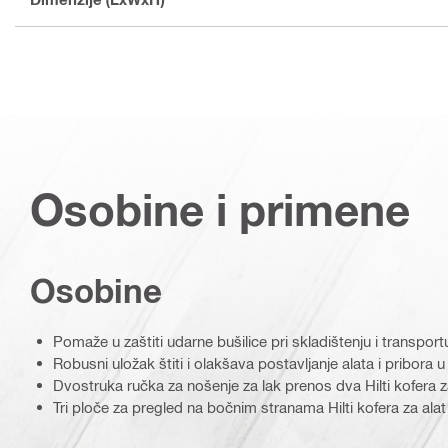
Osobine i primene
Osobine
Pomaže u zaštiti udarne bušilice pri skladištenju i transport
Robusni uložak štiti i olakšava postavljanje alata i pribora u H
Dvostruka ručka za nošenje za lak prenos dva Hilti kofera za 
Tri ploče za pregled na bočnim stranama Hilti kofera za alat