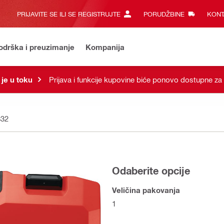
PRIJAVITE SE ILI SE REGISTRUJTE
PORUDŽBINE
KONT
odrška i preuzimanje
Kompanija
je u toku
Prijava i funkcije kupovine biće ponovo dostupne za 
832
Odaberite opcije
Veličina pakovanja
1