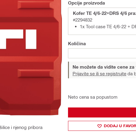
Opcije proizvoda
Kofer TE 4/6-22+DRS 4/6 pr
#2294832
1x Tool case TE 4/6-22 + D
Količina
Ne možete da vidite cene za
Prijavite se ili se registrujte
da b
Neto cena sa popustom
DODAJ U FAVOR
šilice i njenog pribora