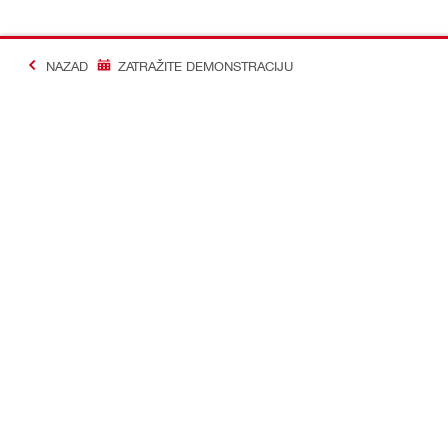
NAZAD
ZATRAŽITE DEMONSTRACIJU
#Making Constructi
Kontakt
Profil
KONTAKTIRAJTE NAS
Pogledaj svoj