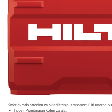
Kofer čvrstih stranica za skladištenje i transport Hilti udarne bu
Tipovi: Pojedinačni koferi za alat