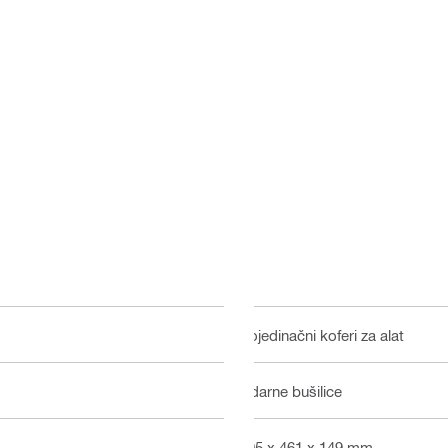
Pojedinačni koferi za alat
Udarne bušilice
595 x 461 x 149 mm