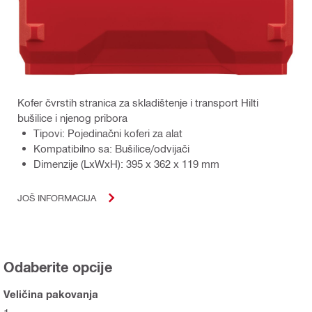
Kofer čvrstih stranica za skladištenje i transport Hilti
bušilice i njenog pribora
Tipovi: Pojedinačni koferi za alat
Kompatibilno sa: Bušilice/odvijači
Dimenzije (LxWxH): 395 x 362 x 119 mm
JOŠ INFORMACIJA
Odaberite opcije
Veličina pakovanja