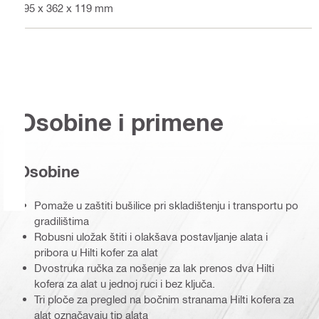
395 x 362 x 119 mm
Osobine i primene
Osobine
Pomaže u zaštiti bušilice pri skladištenju i transportu po
gradilištima
Robusni uložak štiti i olakšava postavljanje alata i
pribora u Hilti kofer za alat
Dvostruka ručka za nošenje za lak prenos dva Hilti
kofera za alat u jednoj ruci i bez ključa.
Tri ploče za pregled na bočnim stranama Hilti kofera za
alat označavaju tip alata