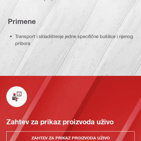
Primene
Transport i skladištenje jedne specifične bušilice i njenog
pribora
Zahtev za prikaz proizvoda uživo
ZAHTEV ZA PRIKAZ PROIZVODA UŽIVO