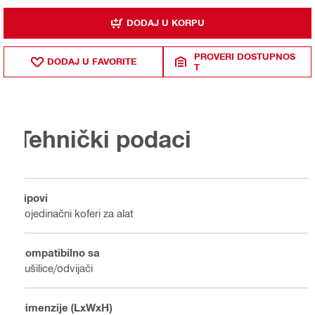
DODAJ U KORPU
PROVERI DOSTUPNOS
DODAJ U FAVORITE
T
Tehnički podaci
Tipovi
Pojedinačni koferi za alat
Kompatibilno sa
Bušilice/odvijači
Dimenzije (LxWxH)