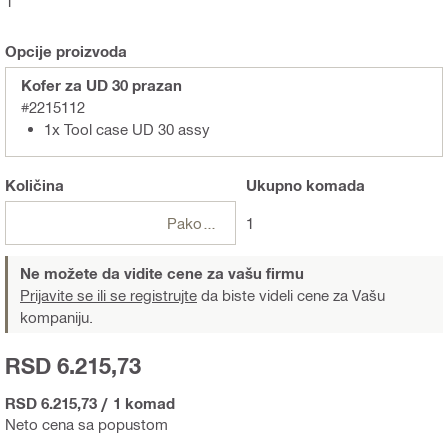
1
Opcije proizvoda
Kofer za UD 30 prazan
#2215112
1x Tool case UD 30 assy
Količina
Ukupno
komada
Pakovanja
1
Ne možete da vidite cene za vašu firmu
Prijavite se ili se registrujte
da biste videli cene za Vašu
kompaniju.
RSD 6.215,73
RSD 6.215,73
/
1 komad
Neto cena sa popustom