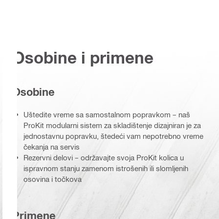
Osobine i primene
Osobine
Uštedite vreme sa samostalnom popravkom – naš
ProKit modularni sistem za skladištenje dizajniran je za
jednostavnu popravku, štedeći vam nepotrebno vreme
čekanja na servis
Rezervni delovi – održavajte svoja ProKit kolica u
ispravnom stanju zamenom istrošenih ili slomljenih
osovina i točkova
Primene