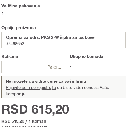
Veličina pakovanja
1
Opcije proizvoda
Oprema za održ. PKS 2-W šipka za točkove
#2468652
Količina
Ukupno
komada
Pakovanja
1
Ne možete da vidite cene za vašu firmu
Prijavite se ili se registrujte
da biste videli cene za Vašu
kompaniju.
RSD 615,20
RSD 615,20
/
1 komad