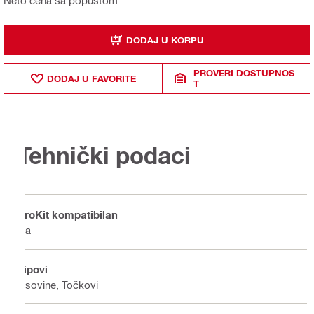
Neto cena sa popustom
DODAJ U KORPU
PROVERI DOSTUPNOS
DODAJ U FAVORITE
T
Tehnički podaci
ProKit kompatibilan
Da
Tipovi
Osovine, Točkovi