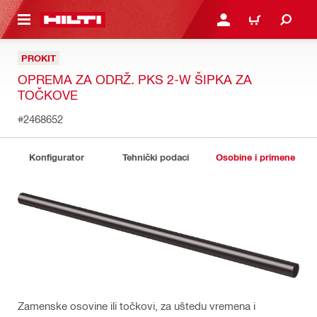
GLAVNI SADRŽAJ
PRIJAVITE SE ILI SE REG
KORPA
PROKIT
OPREMA ZA ODRŽ. PKS 2-W ŠIPKA ZA
TOČKOVE
#2468652
Konfigurator
Tehnički podaci
Osobine i primene
Zamenske osovine ili točkovi, za uštedu vremena i