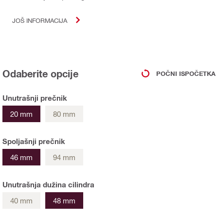
JOŠ INFORMACIJA
Odaberite opcije
POČNI ISPOČETKA
Unutrašnji prečnik
20 mm
80 mm
Spoljašnji prečnik
46 mm
94 mm
Unutrašnja dužina cilindra
40 mm
48 mm