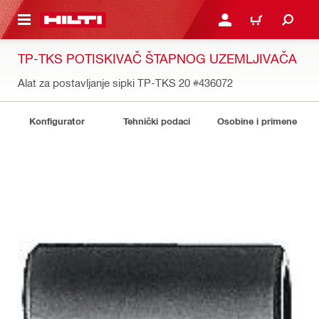
GLAVNI SADRŽAJ
PRIJAVITE SE ILI SE REG
KORPA
TP-TKS POTISKIVAČ ŠTAPNOG UZEMLJIVAČA
Alat za postavljanje sipki TP-TKS 20
#436072
Konfigurator
Tehnički podaci
Osobine i primene