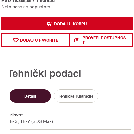
RSD 19.885,85
/
1 komad
Neto cena sa popustom
DODAJ U KORPU
PROVERI DOSTUPNOS
DODAJ U FAVORITE
T
Tehnički podaci
Detalji
Tehničke ilustracije
Prihvat
TE-S, TE-Y (SDS Max)