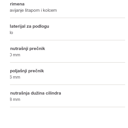
Primena
Zavijanje štapom i kolcem
Materijal za podlogu
Tlo
Unutrašnji prečnik
20 mm
Spoljašnji prečnik
46 mm
Unutrašnja dužina cilindra
48 mm