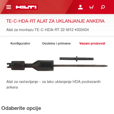
GLAVNI SADRŽAJ
PRIJAVITE SE ILI SE REG
KORPA
TE-C-HDA-RT ALAT ZA UKLANJANJE ANKERA
Alat za montazu TE-C-HDA-RT 22-M12
#333434
Konfigurator
Osobine i primene
Vezani proizvodi
Alat za rastavljanje – za lako uklanjanje HDA podrezanih
ankera
Odaberite opcije