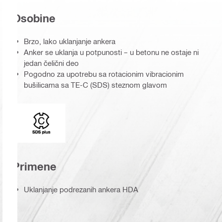
Osobine
Brzo, lako uklanjanje ankera
Anker se uklanja u potpunosti – u betonu ne ostaje ni
jedan čelični deo
Pogodno za upotrebu sa rotacionim vibracionim
bušilicama sa TE-C (SDS) steznom glavom
Prihvat
Primene
Uklanjanje podrezanih ankera HDA