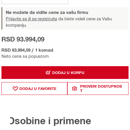
Ne možete da vidite cene za vašu firmu
Prijavite se ili se registrujte
da biste videli cene za Vašu
kompaniju.
RSD 93.994,09
RSD 93.994,09
/
1 komad
Neto cena sa popustom
DODAJ U KORPU
PROVERI DOSTUPNOS
DODAJ U FAVORITE
T
Osobine i primene