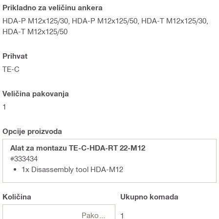
Prikladno za veličinu ankera
HDA-P M12x125/30, HDA-P M12x125/50, HDA-T M12x125/30,
HDA-T M12x125/50
Prihvat
TE-C
Veličina pakovanja
1
Opcije proizvoda
Alat za montazu TE-C-HDA-RT 22-M12
#333434
1x Disassembly tool HDA-M12
Količina
Ukupno
komada
Pakovanja
1