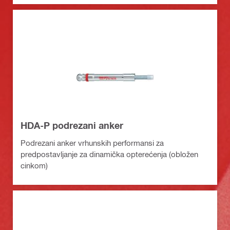
HDA-P podrezani anker
Podrezani anker vrhunskih performansi za
predpostavljanje za dinamička opterećenja (obložen
cinkom)