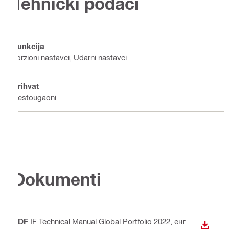
Tehnički podaci
Funkcija
Torzioni nastavci, Udarni nastavci
Prihvat
Šestougaoni
Dokumenti
PDF
IF Technical Manual Global Portfolio 2022
, енг
PREUZ