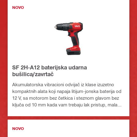
NOVO
SF 2H-A12 baterijska udarna
bušilica/zavrtač
Akumulatorska vibracioni odvijač iz klase izuzetno
kompaktnih alata koji napaja litijum-jonska baterija od
12 V, sa motorom bez četkica i steznom glavom bez
ključa od 10 mm kada vam trebaju lak pristup, mala
težina i precizna kontrola
NOVO