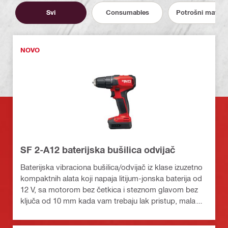
Svi
Consumables
Potrošni materij
NOVO
SF 2-A12 baterijska bušilica odvijač
Baterijska vibraciona bušilica/odvijač iz klase izuzetno
kompaktnih alata koji napaja litijum-jonska baterija od
12 V, sa motorom bez četkica i steznom glavom bez
ključa od 10 mm kada vam trebaju lak pristup, mala
težina i precizna kontrola