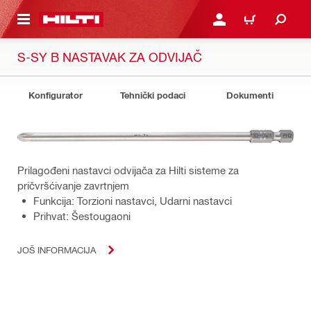
GLAVNI SADRŽAJ
PRIJAVITE SE ILI SE REG
KORPA
S-SY B NASTAVAK ZA ODVIJAČ
Konfigurator
Tehnički podaci
Dokumenti
Prilagođeni nastavci odvijača za Hilti sisteme za
pričvršćivanje zavrtnjem
Funkcija: Torzioni nastavci, Udarni nastavci
Prihvat: Šestougaoni
JOŠ INFORMACIJA