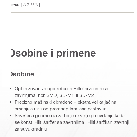
лески
[ 8.2 MB ]
Osobine i primene
Osobine
Optimizovan za upotrebu sa Hilti šaržerima sa
zavrtnjima, npr. SMD, SD-M1 ili SD-M2
Precizno mašinski obrađeno – ekstra velika jačina
smanjuje rizik od preranog lomljena nastavka
Savršena geometrija za bolje držanje pri uvrtanju kada
se koristi Hilti šaržer sa zavrtnjima i Hilti šaržirani zavrtnji
za suvu gradnju