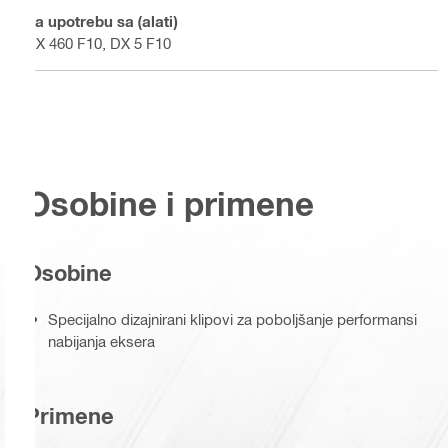
Za upotrebu sa (alati)
DX 460 F10, DX 5 F10
Osobine i primene
Osobine
Specijalno dizajnirani klipovi za poboljšanje performansi
nabijanja eksera
Primene