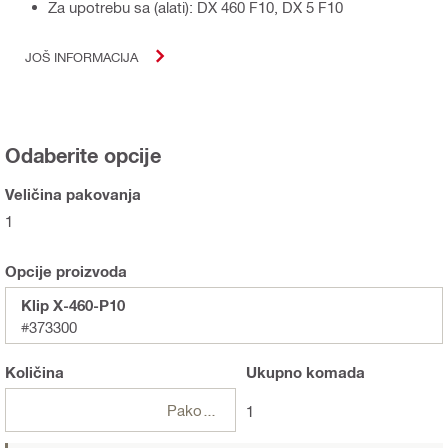
Za upotrebu sa (alati): DX 460 F10, DX 5 F10
JOŠ INFORMACIJA
Odaberite opcije
Veličina pakovanja
1
Opcije proizvoda
Klip X-460-P10
#373300
Količina
Ukupno
komada
Pakovanja
1