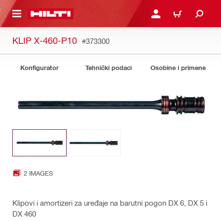
GLAVNI SADRŽAJ
PRIJAVITE SE ILI SE REG
KORPA
KLIP X-460-P10
#373300
Konfigurator
Tehnički podaci
Osobine i primene
2 IMAGES
Klipovi i amortizeri za uređaje na barutni pogon DX 6, DX 5 i
DX 460