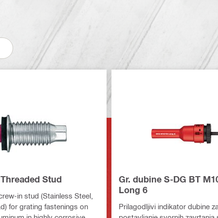
Threaded Stud
Gr. dubine S-DG BT M1
Long 6
rew-in stud (Stainless Steel,
d) for grating fastenings on
Prilagodljivi indikator dubine z
luminum in highly corrosive
postavljanje svornih zavrtanja