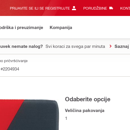
PRIJAVITE SE ILI SE REGISTRUJTE
PORUDŽBINE
KONT
odrška i preuzimanje
Kompanija
 uvek nemate nalog?
Svi koraci za svega par minuta
Saznaj 
no pričvršćivanje
#2204934
Odaberite opcije
Veličina pakovanja
1