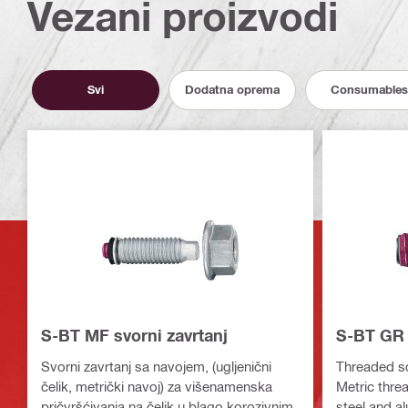
Vezani proizvodi
Svi
Dodatna oprema
Consumables
S-BT MF svorni zavrtanj
S-BT GR 
Svorni zavrtanj sa navojem, (ugljenični
Threaded sc
čelik, metrički navoj) za višenamenska
Metric threa
pričvršćivanja na čelik u blago korozivnim
steel and a