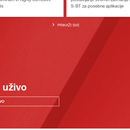
ts
S-BT za posebne aplikacije
PRIKAŽI SVE
 uživo
VO