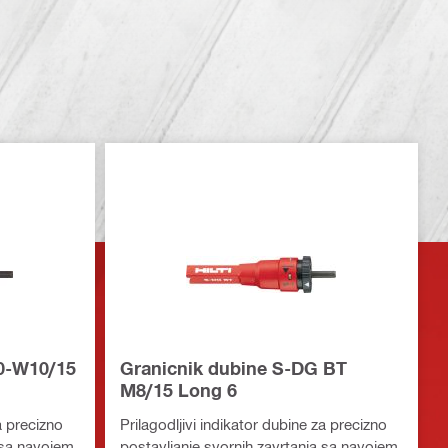
0-W10/15
Granicnik dubine S-DG BT
M8/15 Long 6
a precizno
Prilagodljivi indikator dubine za precizno
 sa navojem
postavljanje svornih zavrtanja sa navojem