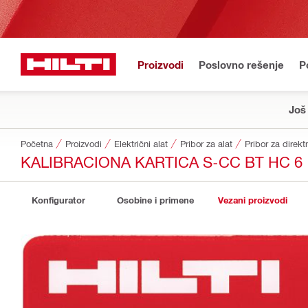
Proizvodi
Poslovno rešenje
P
Još
Početna
Proizvodi
Električni alat
Pribor za alat
Pribor za direkt
KALIBRACIONA KARTICA S-CC BT HC 6
Konfigurator
Osobine i primene
Vezani proizvodi