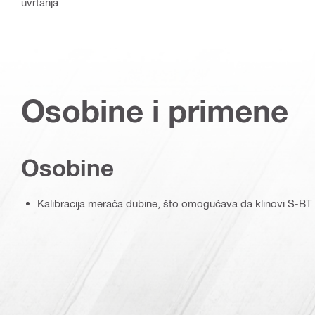
uvrtanja
Osobine i primene
Osobine
Kalibracija merača dubine, što omogućava da klinovi S-BT