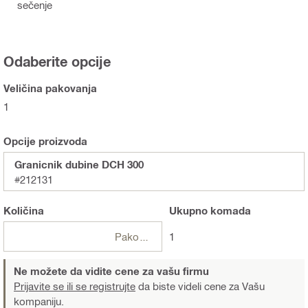
sečenje
Odaberite opcije
Veličina pakovanja
1
Opcije proizvoda
Granicnik dubine DCH 300
#212131
Količina
Ukupno
komada
Pakovanja
1
Ne možete da vidite cene za vašu firmu
Prijavite se ili se registrujte
da biste videli cene za Vašu
kompaniju.