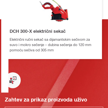
DCH 300-X električni sekač
Električni ručni sekač sa dijamantskim sečivom za
suvo i mokro sečenje – dubina sečenja do 120 mm
pomoću sečiva od 305 mm
Zahtev za prikaz proizvoda uživo