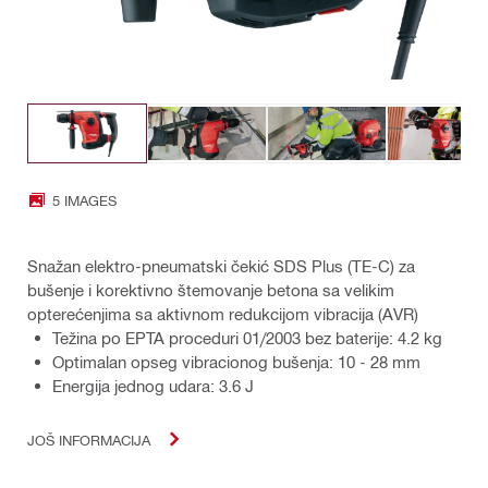
5 IMAGES
Snažan elektro-pneumatski čekić SDS Plus (TE-C) za
bušenje i korektivno štemovanje betona sa velikim
opterećenjima sa aktivnom redukcijom vibracija (AVR)
Težina po EPTA proceduri 01/2003 bez baterije: 4.2 kg
Optimalan opseg vibracionog bušenja: 10 - 28 mm
Energija jednog udara: 3.6 J
JOŠ INFORMACIJA