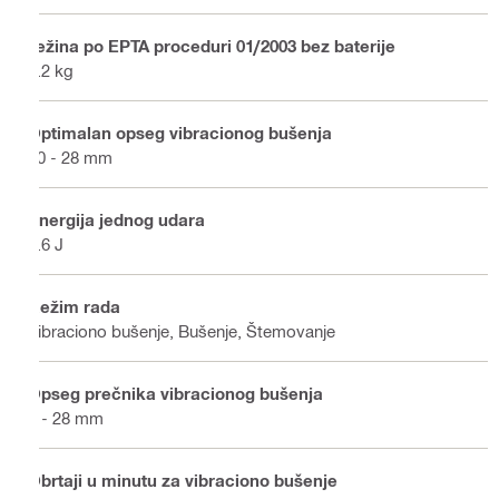
Težina po EPTA proceduri 01/2003 bez baterije
4.2 kg
Optimalan opseg vibracionog bušenja
10 - 28 mm
Energija jednog udara
3.6 J
Režim rada
Vibraciono bušenje, Bušenje, Štemovanje
Opseg prečnika vibracionog bušenja
5 - 28 mm
Obrtaji u minutu za vibraciono bušenje