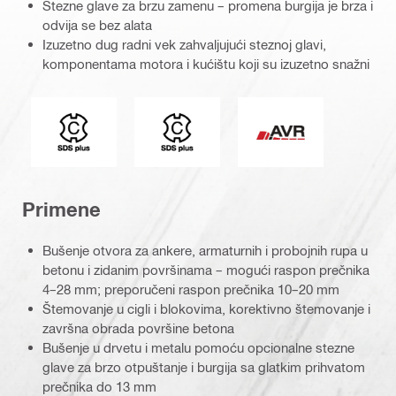
Stezne glave za brzu zamenu – promena burgija je brza i
odvija se bez alata
Izuzetno dug radni vek zahvaljujući steznoj glavi,
komponentama motora i kućištu koji su izuzetno snažni
Prihvat
Tip stezne glave alata
Aktivna redukcija vi
Primene
Bušenje otvora za ankere, armaturnih i probojnih rupa u
betonu i zidanim površinama – mogući raspon prečnika
4–28 mm; preporučeni raspon prečnika 10–20 mm
Štemovanje u cigli i blokovima, korektivno štemovanje i
završna obrada površine betona
Bušenje u drvetu i metalu pomoću opcionalne stezne
glave za brzo otpuštanje i burgija sa glatkim prihvatom
prečnika do 13 mm