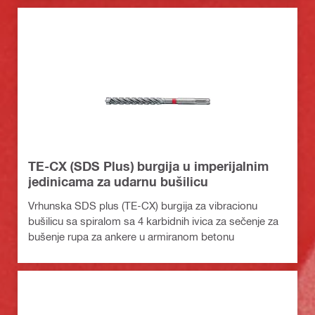
TE-CX (SDS Plus) burgija u imperijalnim
jedinicama za udarnu bušilicu
Vrhunska SDS plus (TE-CX) burgija za vibracionu
bušilicu sa spiralom sa 4 karbidnih ivica za sečenje za
bušenje rupa za ankere u armiranom betonu