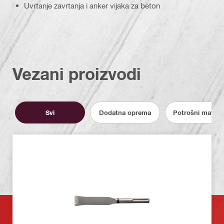
Uvrtanje zavrtanja i anker vijaka za beton
Vezani proizvodi
Svi
Dodatna oprema
Potrošni materij