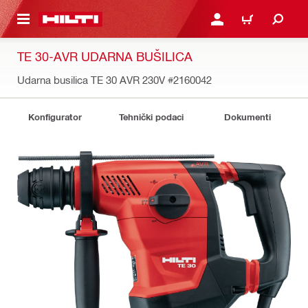
GLAVNI SADRŽAJ
PRIJAVITE SE ILI SE REG
KORPA
TE 30-AVR UDARNA BUŠILICA
Udarna busilica TE 30 AVR 230V
#2160042
Konfigurator
Tehnički podaci
Dokumenti