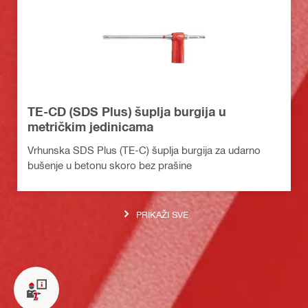
TE-CD (SDS Plus) šuplja burgija u
metričkim jedinicama
Vrhunska SDS Plus (TE-C) šuplja burgija za udarno
bušenje u betonu skoro bez prašine
PRIKAŽI SVE