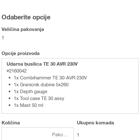
Odaberite opcije
Veličina pakovanja
1
Opcije proizvoda
Udarna busilica TE 30 AVR 230V
#2160042
1x Combihammer TE 30-AVR 230V
1x Granicnik dubine 5x260
1x Depth gauge
1x Tool case TE 30 assy
1x Mast 50 ml
Količina
Ukupno
komada
Pakovanja
1