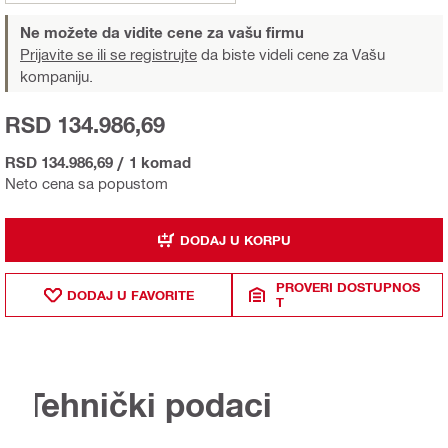
Ne možete da vidite cene za vašu firmu
Prijavite se ili se registrujte
da biste videli cene za Vašu
kompaniju.
RSD 134.986,69
RSD 134.986,69
/
1 komad
Neto cena sa popustom
DODAJ U KORPU
PROVERI DOSTUPNOS
DODAJ U FAVORITE
T
Tehnički podaci