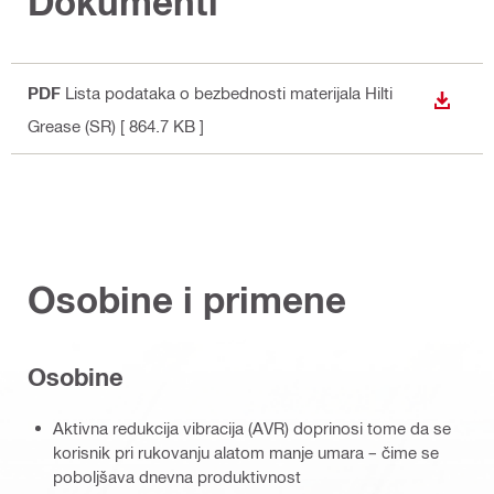
Dokumenti
PDF
Lista podataka o bezbednosti materijala Hilti
PREUZ
Grease (SR)
[ 864.7 KB ]
Osobine i primene
Osobine
Aktivna redukcija vibracija (AVR) doprinosi tome da se
korisnik pri rukovanju alatom manje umara – čime se
poboljšava dnevna produktivnost