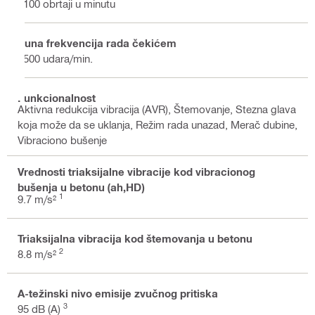
1100 obrtaji u minutu
Puna frekvencija rada čekićem
4500 udara/min.
Funkcionalnost
Aktivna redukcija vibracija (AVR), Štemovanje, Stezna glava
koja može da se uklanja, Režim rada unazad, Merač dubine,
Vibraciono bušenje
Vrednosti triaksijalne vibracije kod vibracionog
bušenja u betonu (ah,HD)
1
9.7 m/s²
Triaksijalna vibracija kod štemovanja u betonu
2
8.8 m/s²
A-težinski nivo emisije zvučnog pritiska
3
95 dB (A)