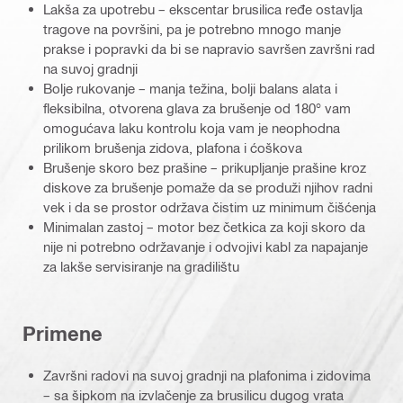
Lakša za upotrebu – ekscentar brusilica ređe ostavlja
tragove na površini, pa je potrebno mnogo manje
prakse i popravki da bi se napravio savršen završni rad
na suvoj gradnji
Bolje rukovanje – manja težina, bolji balans alata i
fleksibilna, otvorena glava za brušenje od 180° vam
omogućava laku kontrolu koja vam je neophodna
prilikom brušenja zidova, plafona i ćoškova
Brušenje skoro bez prašine – prikupljanje prašine kroz
diskove za brušenje pomaže da se produži njihov radni
vek i da se prostor održava čistim uz minimum čišćenja
Minimalan zastoj – motor bez četkica za koji skoro da
nije ni potrebno održavanje i odvojivi kabl za napajanje
za lakše servisiranje na gradilištu
Primene
Završni radovi na suvoj gradnji na plafonima i zidovima
– sa šipkom na izvlačenje za brusilicu dugog vrata