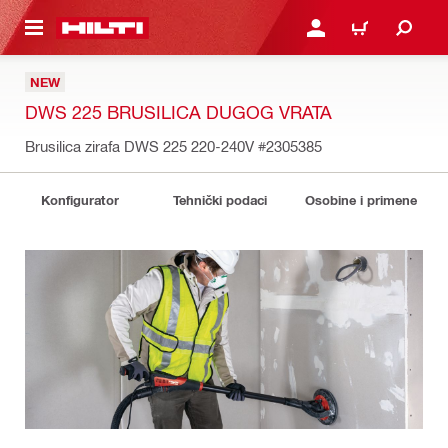
GLAVNI SADRŽAJ
PRIJAVITE SE ILI SE REG
KORPA
NEW
DWS 225 BRUSILICA DUGOG VRATA
Brusilica zirafa DWS 225 220-240V
#2305385
Konfigurator
Tehnički podaci
Osobine i primene