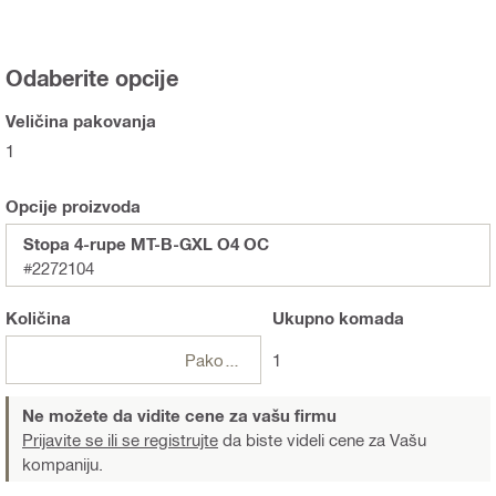
Odaberite opcije
Veličina pakovanja
1
Opcije proizvoda
Stopa 4-rupe MT-B-GXL O4 OC
#2272104
Količina
Ukupno
komada
Pakovanja
1
Ne možete da vidite cene za vašu firmu
Prijavite se ili se registrujte
da biste videli cene za Vašu
kompaniju.