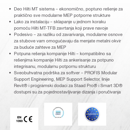
Deo Hilti MT sistema – ekonomično, poptuno rešenje za
praktično sve modularne MEP potporne strukture
Lako za instalaciju – sklapanje u jednom koraku
pomoću Hilti MT-TFB zavrtanja koji prave navoje
Podesivo – za razliku od zavarivanja, modularne osnove
za stubove vam omogućavaju da menjate metalni okvir
za buduće zahteve za MEP
Potpuna rešenja kompanije Hilti – kompatibilno sa
rešenjima kompanije Hilti za ankerisanje za potpuno
integrisanu, modularnu potpornu strukturu
Sveobuhvatna podrška za softver – PROFIS Modular
Support Engineering, MEP Support Selector, linije
Revit® i programski dodaci za Staad Pro® i Smart 3D®
dostupni su za pojednostavljivanje dizanja i poručivanja
DNV
Eurocode
Oznaka CE EN 1090