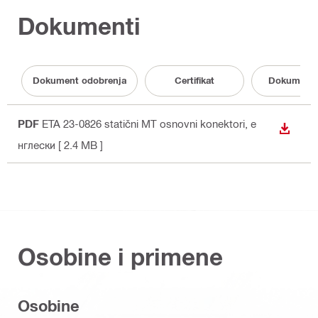
Dokumenti
Dokument odobrenja
Certifikat
Dokumenta
PDF
ETA 23-0826 statični MT osnovni konektori
, е
PREUZ
нглески
[ 2.4 MB ]
Osobine i primene
Osobine