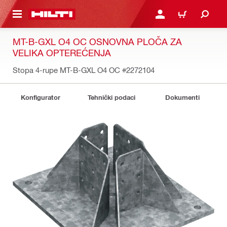
GLAVNI SADRŽAJ
PRIJAVITE SE ILI SE REG
KORPA
MT-B-GXL O4 OC OSNOVNA PLOČA ZA
VELIKA OPTEREĆENJA
Stopa 4-rupe MT-B-GXL O4 OC
#2272104
Konfigurator
Tehnički podaci
Dokumenti