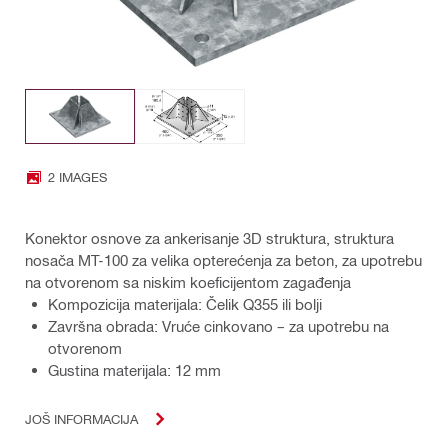
2 IMAGES
Konektor osnove za ankerisanje 3D struktura, struktura
nosača MT-100 za velika opterećenja za beton, za upotrebu
na otvorenom sa niskim koeficijentom zagađenja
Kompozicija materijala: Čelik Q355 ili bolji
Završna obrada: Vruće cinkovano – za upotrebu na
otvorenom
Gustina materijala: 12 mm
JOŠ INFORMACIJA