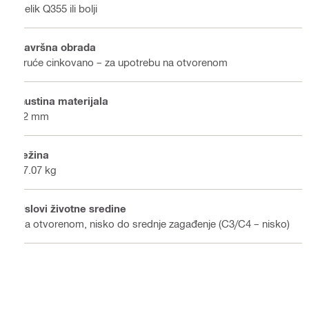
Čelik Q355 ili bolji
Završna obrada
Vruće cinkovano – za upotrebu na otvorenom
Gustina materijala
12 mm
Težina
17.07 kg
Uslovi životne sredine
Na otvorenom, nisko do srednje zagađenje (C3/C4 – nisko)