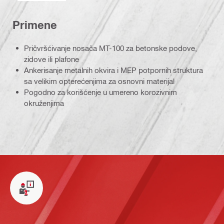
Primene
Pričvršćivanje nosača MT-100 za betonske podove,
zidove ili plafone
Ankerisanje metalnih okvira i MEP potpornih struktura
sa velikim opterećenjima za osnovni materijal
Pogodno za korišćenje u umereno korozivnim
okruženjima