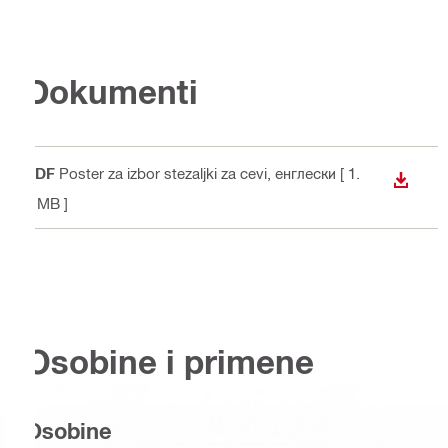
Dokumenti
PDF
Poster za izbor stezaljki za cevi
, енглески
[ 1.
PREUZ
4 MB ]
Osobine i primene
Osobine