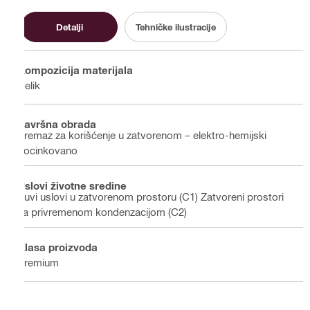
Detalji
Tehničke ilustracije
Kompozicija materijala
Čelik
Završna obrada
Premaz za korišćenje u zatvorenom – elektro-hemijski
pocinkovano
Uslovi životne sredine
Suvi uslovi u zatvorenom prostoru (C1) Zatvoreni prostori
sa privremenom kondenzacijom (C2)
Klasa proizvoda
Premium