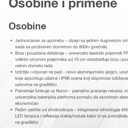
Osobine i primene
Osobine
Jednostavan za upotrebu – dizajn sa jednim dugmetom o
sada sa proširenim dometom do 800m (prečnik)
Brza i pouzdana detekcija – univerzalni laserski prijemnik 
velikim otvorom prijemnika od 13 cm obezbeđuje brzu i pou
celom dometu rada
Izdržljiv i otporan na pad – novo aluminijumsko jezgro, unut
koje apsorbuju udarce i IP66 ocena koji doprinose održavan
uslovima na gradilištu
Pametnije funkcije uz Nuron – pametno praćenje resursa, indik
univerzalna baterijska platforma pomažu da asortiman alat
ekonomičan
Režim zaštite od stroboskopa – integrisana tehnologija štiti
LED lampica i refleksija stakla/metala kako bi se poboljšal
na gradilištu