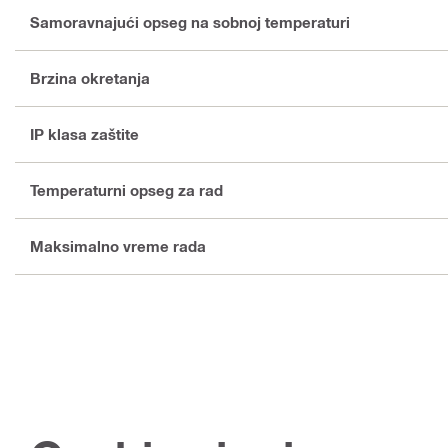
Samoravnajući opseg na sobnoj temperaturi
Brzina okretanja
IP klasa zaštite
Temperaturni opseg za rad
Maksimalno vreme rada