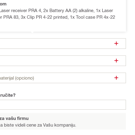
rom
Laser receiver PRA 4, 2x Battery AA (2) alkaline, 1x Laser
er PRA 83, 3x Clip PR 4-22 printed, 1x Tool case PR 4x-22
terijal (opciono)
ručite?
za vašu firmu
a biste videli cene za Vašu kompaniju.