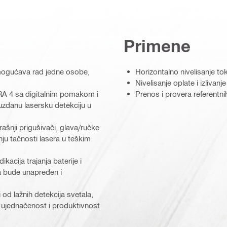
Primene
mogućava rad jedne osobe,
Horizontalno nivelisanje t
Nivelisanje oplate i izlivanj
PRA 4 sa digitalnim pomakom i
Prenos i provera referentni
zdanu lasersku detekciju u
rašnji prigušivači, glava/ručke
ju tačnosti lasera u teškim
acija trajanja baterije i
a bude unapređen i
 od lažnih detekcija svetala,
a ujednačenost i produktivnost