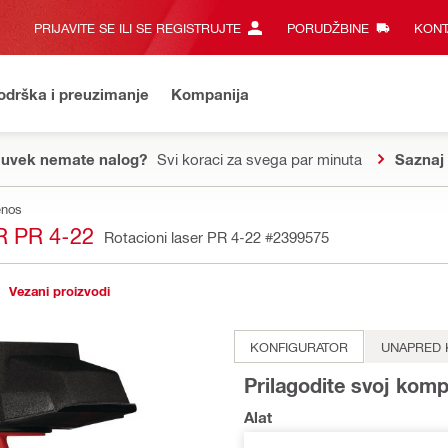
PRIJAVITE SE ILI SE REGISTRUJTE
PORUDŽBINE
KONT
odrška i preuzimanje
Kompanija
 uvek nemate nalog?
Svi koraci za svega par minuta
Saznaj 
enos
 PR 4-22
Rotacioni laser PR 4-22
#2399575
Vezani proizvodi
KONFIGURATOR
UNAPRED 
Prilagodite svoj komp
Alat