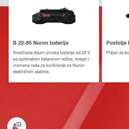
B 22-85 Nuron baterija
Postolje
Svestrana litijum-jonska baterija od 22 V
Pribor za ko
sa optimalnim balansom težine, snage i
vremena rada za korišćenje sa Nuron
električnim alatima