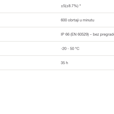
±5(±8.7%) °
600 obrtaji u minutu
IP 66 (EN 60529) – bez pregrade
-20 - 50 °C
35 h