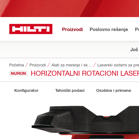
Proizvodi
Poslovno rešenje
P
Još
Početna
Proizvodi
Alati za merenje i skeneri
Laserski sistemi za pr
HORIZONTALNI ROTACIONI LASER
NURON
Konfigurator
Tehnički podaci
Osobine i primene