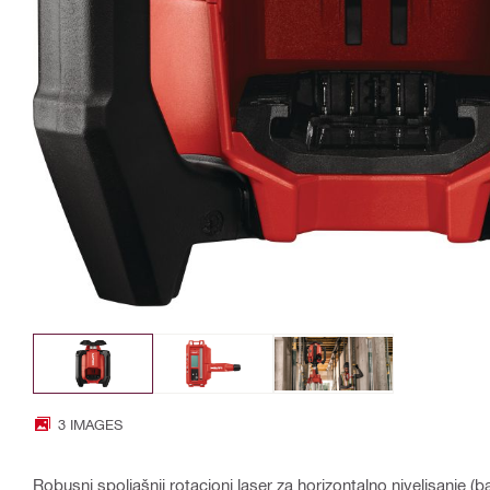
3 IMAGES
Robusni spoljašnji rotacioni laser za horizontalno nivelisanje (