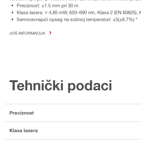
Preciznost: ±1.5 mm pri 30 m
Klasa lasera: < 4,85 mW, 620–690 nm, Klasa 2 (EN 60825), K
Samoravnajući opseg na sobnoj temperaturi: ±5(±8.7%) °
JOŠ INFORMACIJA
Tehnički podaci
Preciznost
Klasa lasera