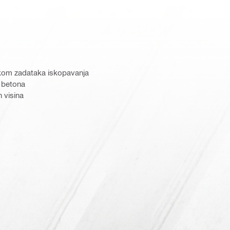
okom zadataka iskopavanja
e betona
h visina