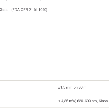
lasa II (FDA CFR 21 čl. 1040)
±1.5 mm pri 30 m
< 4,85 mW, 620–690 nm, Klasa 2