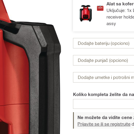
Alat sa kofe
Uključuje: 1x 
receiver hold
assy
Dodajte bateriju (opciono)
Dodajte punjač (opciono)
Dodajte umetke i potrošni ma
Koliko kompleta želite da na
Ne možete da vidite cene 
Prijavite se ili se registrujte
d