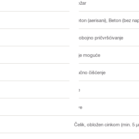
Požar
Beton (aerisani), Beton (bez na
Probojno pričvršćivanje
Nije moguće
Ručno čišćenje
Ne
Sve
Čelik, obložen cinkom (min. 5 