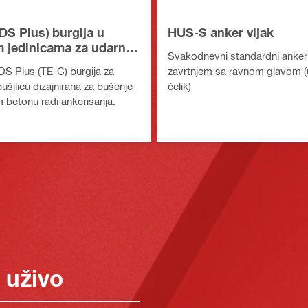
DS Plus) burgija u
HUS-S anker vijak
m jedinicama za udarnu
Svakodnevni standardni anker
S Plus (TE-C) burgija za
zavrtnjem sa ravnom glavom (u
ušilicu dizajnirana za bušenje
čelik)
 betonu radi ankerisanja.
 uživo