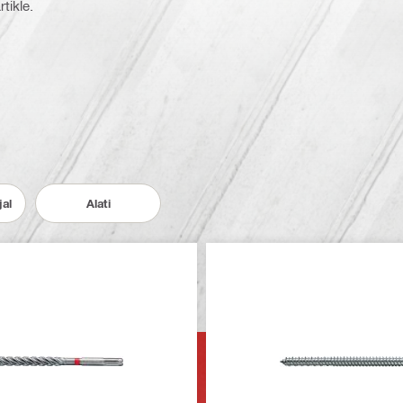
tikle.
jal
Alati