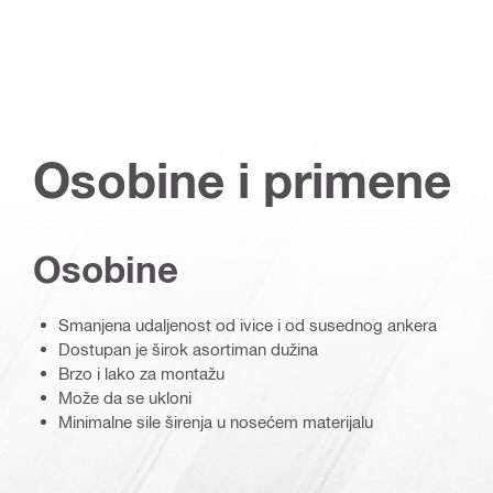
Osobine i primene
Osobine
Smanjena udaljenost od ivice i od susednog ankera
Dostupan je širok asortiman dužina
Brzo i lako za montažu
Može da se ukloni
Minimalne sile širenja u nosećem materijalu