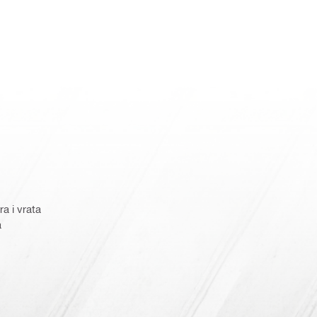
a i vrata
a