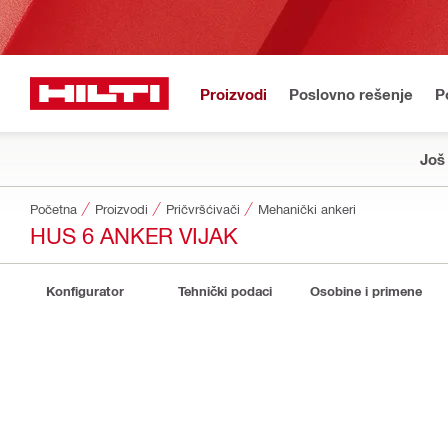
Proizvodi
Poslovno rešenje
P
Još
Početna
Proizvodi
Pričvršćivači
Mehanički ankeri
HUS 6 ANKER VIJAK
Konfigurator
Tehnički podaci
Osobine i primene