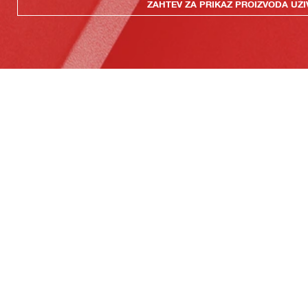
ZAHTEV ZA PRIKAZ PROIZVODA UŽI