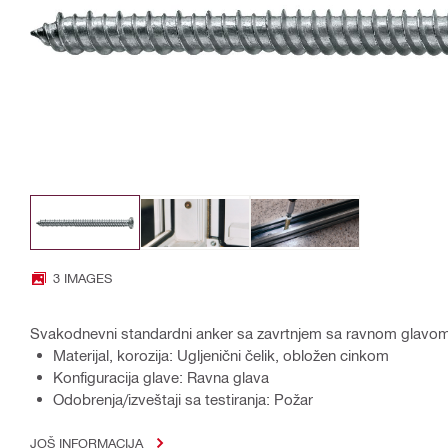
3 IMAGES
Svakodnevni standardni anker sa zavrtnjem sa ravnom glavom (
Materijal, korozija: Ugljenični čelik, obložen cinkom
Konfiguracija glave: Ravna glava
Odobrenja/izveštaji sa testiranja: Požar
JOŠ INFORMACIJA