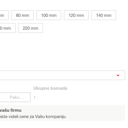
mm
80 mm
100 mm
120 mm
140 mm
00 mm
220 mm
Ukupno
komada
Pakovanja
1
 vašu firmu
iste videli cene za Vašu kompaniju.