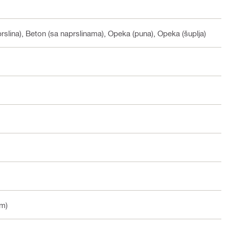
prslina), Beton (sa naprslinama), Opeka (puna), Opeka (šuplja)
µm)