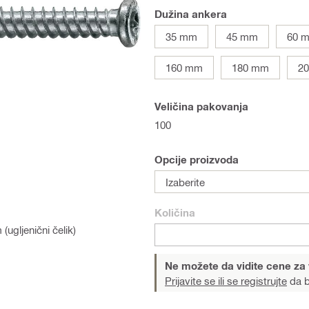
Dužina ankera
35 mm
45 mm
60 
160 mm
180 mm
2
Veličina pakovanja
100
Opcije proizvoda
Izaberite
Količina
ugljenični čelik)
Ne možete da vidite cene za
Prijavite se ili se registrujte
da b