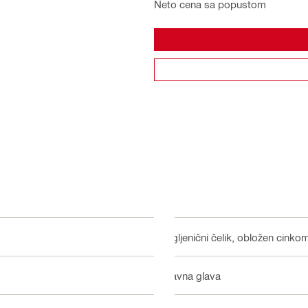
Neto cena sa popustom
Ugljenični čelik, obložen cinko
Ravna glava