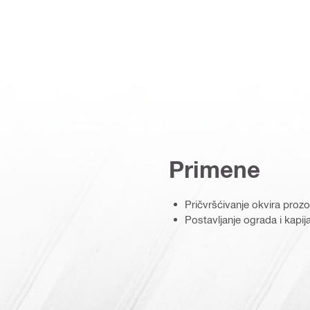
Primene
Pričvršćivanje okvira prozor
Postavljanje ograda i kapij