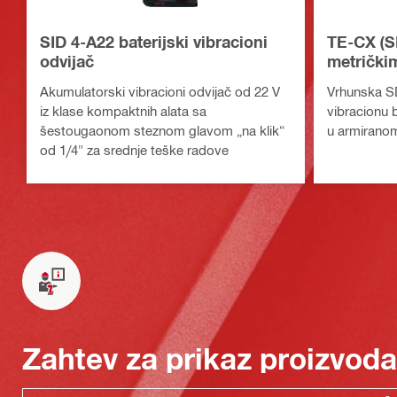
SID 4-A22 baterijski vibracioni
TE-CX (S
odvijač
metrički
bušilicu
Akumulatorski vibracioni odvijač od 22 V
Vrhunska SD
iz klase kompaktnih alata sa
vibracionu b
šestougaonom steznom glavom „na klik“
u armiranom
od 1/4" za srednje teške radove
Zahtev za prikaz proizvoda