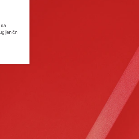
 sa
gljenični