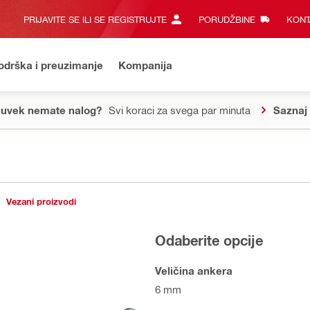
PRIJAVITE SE ILI SE REGISTRUJTE
PORUDŽBINE
KONT
odrška i preuzimanje
Kompanija
 uvek nemate nalog?
Svi koraci za svega par minuta
Saznaj 
Vezani proizvodi
Odaberite opcije
Veličina ankera
6 mm