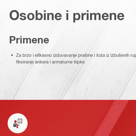
Osobine i primene
Primene
Za brzo i efikasno izduvavanje prašine i šuta iz izbušenih r
fiksiranje ankera i armaturne šipke