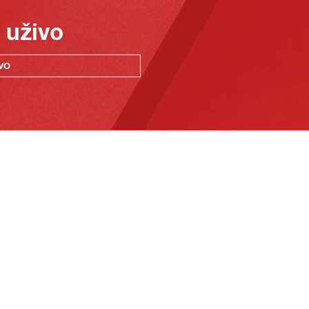
 uživo
VO