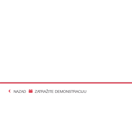
NAZAD
ZATRAŽITE DEMONSTRACIJU
#Making Constructi