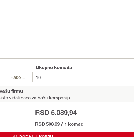
Ukupno
komada
Pakovanje
10
 vašu firmu
iste videli cene za Vašu kompaniju.
RSD 5.089,94
RSD 508,99
/
1 komad
DODAJ U KORPU