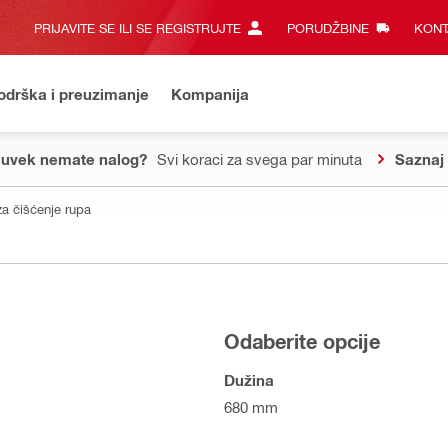
PRIJAVITE SE ILI SE REGISTRUJTE
PORUDŽBINE
KONT
odrška i preuzimanje
Kompanija
 uvek nemate nalog?
Svi koraci za svega par minuta
Saznaj 
za čišćenje rupa
Odaberite opcije
Dužina
680 mm