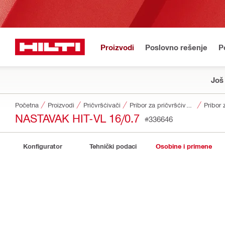
Proizvodi
Poslovno rešenje
P
Još
Početna
Proizvodi
Pričvršćivači
Pribor za pričvršćivače
Pribor 
NASTAVAK HIT-VL 16/0.7
#336646
Konfigurator
Tehnički podaci
Osobine i primene