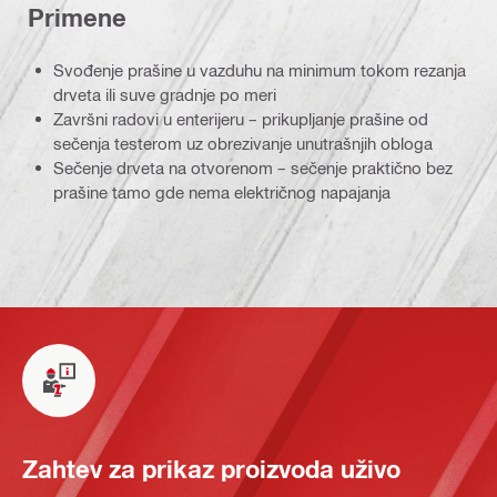
Primene
Svođenje prašine u vazduhu na minimum tokom rezanja
drveta ili suve gradnje po meri
Završni radovi u enterijeru – prikupljanje prašine od
sečenja testerom uz obrezivanje unutrašnjih obloga
Sečenje drveta na otvorenom – sečenje praktično bez
prašine tamo gde nema električnog napajanja
Zahtev za prikaz proizvoda uživo