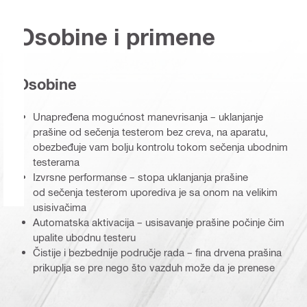
Osobine i primene
Osobine
Unapređena mogućnost manevrisanja – uklanjanje
prašine od sečenja testerom bez creva, na aparatu,
obezbeđuje vam bolju kontrolu tokom sečenja ubodnim
testerama
Izvrsne performanse – stopa uklanjanja prašine
od sečenja testerom uporediva je sa onom na velikim
usisivačima
Automatska aktivacija – usisavanje prašine počinje čim
upalite ubodnu testeru
Čistije i bezbednije područje rada – fina drvena prašina
prikuplja se pre nego što vazduh može da je prenese