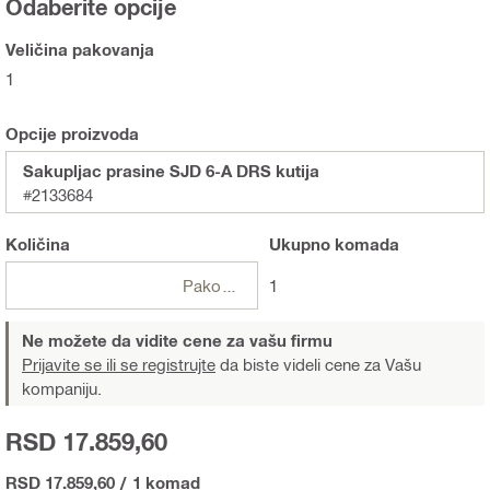
Odaberite opcije
Veličina pakovanja
1
Opcije proizvoda
Sakupljac prasine SJD 6-A DRS kutija
#2133684
Količina
Ukupno
komada
Pakovanja
1
Ne možete da vidite cene za vašu firmu
Prijavite se ili se registrujte
da biste videli cene za Vašu
kompaniju.
RSD 17.859,60
RSD 17.859,60
/
1 komad