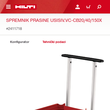
GLAVNI SADRŽAJ
PRIJAVITE SE ILI SE REG
KORPA
SPREMNIK PRASINE USISIV.VC-CB20/40/150X
#2411718
Konfigurator
Tehnički podaci