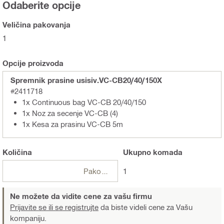
Odaberite opcije
Veličina pakovanja
1
Opcije proizvoda
Spremnik prasine usisiv.VC-CB20/40/150X
#2411718
1x Continuous bag VC-CB 20/40/150
1x Noz za secenje VC-CB (4)
1x Kesa za prasinu VC-CB 5m
Količina
Ukupno
komada
Pakovanja
1
Ne možete da vidite cene za vašu firmu
Prijavite se ili se registrujte
da biste videli cene za Vašu
kompaniju.