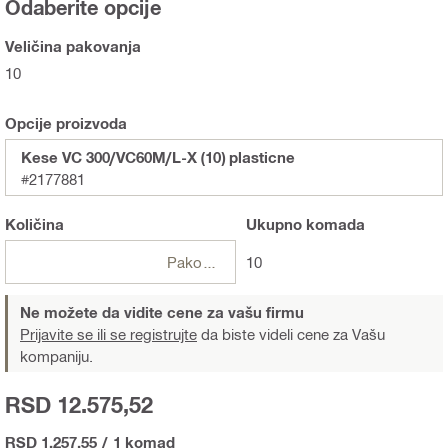
Odaberite opcije
Veličina pakovanja
10
Opcije proizvoda
Kese VC 300/VC60M/L-X (10) plasticne
#2177881
Količina
Ukupno
komada
Pakovanje
10
Ne možete da vidite cene za vašu firmu
Prijavite se ili se registrujte
da biste videli cene za Vašu
kompaniju.
RSD 12.575,52
RSD 1.257,55
/
1 komad