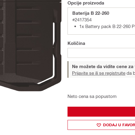
Opcije proizvoda
Baterija B 22-260
#2417354
1x Battery pack B 22-260 
Količina
Ne možete da vidite cene za
Prijavite se ili se registrujte
da b
Neto cena sa popustom
DODAJ U FAVOR