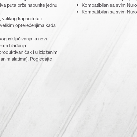
va puta brže napunite jednu
Kompatibilan sa svim Nuron
Kompatibilan sa svim Nuro
 velikog kapaciteta i
 velikim opterećenjima kada
og isključivanja, a novi
reme hlađenja
produktivan čak i u izloženim
vanim alatima). Pogledajte