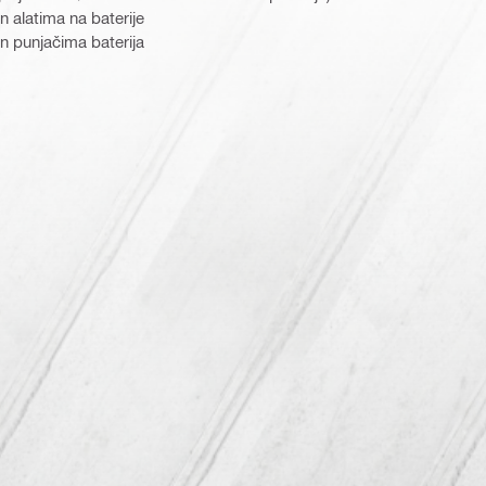
 alatima na baterije
n punjačima baterija