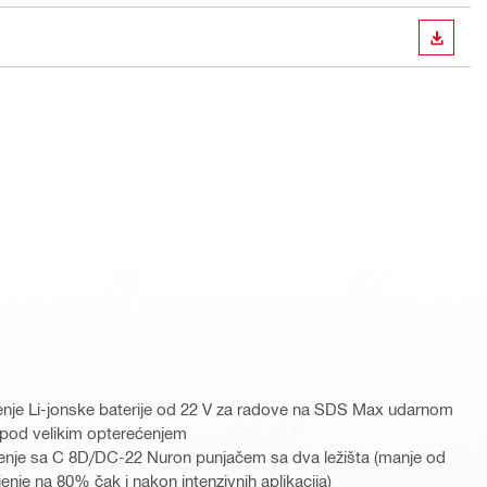
PREUZ
jenje Li-jonske baterije od 22 V za radove na SDS Max udarnom
u pod velikim opterećenjem
enje sa C 8D/DC-22 Nuron punjačem sa dva ležišta (manje od
jenje na 80% čak i nakon intenzivnih aplikacija)