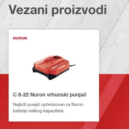
Vezani proizvodi
NURON
C 8-22 Nuron vrhunski punjač
Najbrži punjač optimizovan za Nuron
baterije velikog kapaciteta