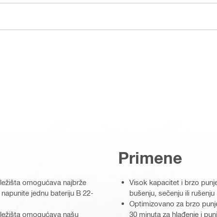
Primene
 ležišta omogućava najbrže
Visok kapacitet i brzo pun
apunite jednu bateriju B 22-
bušenju, sečenju ili rušenj
Optimizovano za brzo punj
 ležišta omogućava našu
30 minuta za hlađenje i pun