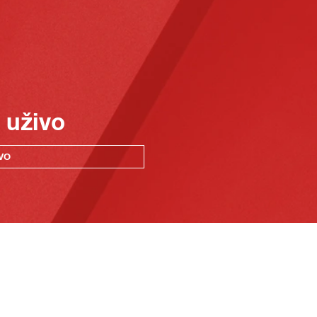
 uživo
VO