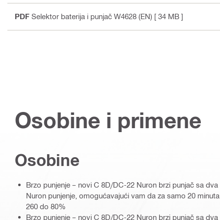
PDF
Selektor baterija i punjač W4628 (EN)
[ 34 MB ]
Osobine i primene
Osobine
Brzo punjenje – novi C 8D/DC-22 Nuron brzi punjač sa dva
Nuron punjenje, omogućavajući vam da za samo 20 minuta n
260 do 80%
Brzo punjenje – novi C 8D/DC-22 Nuron brzi punjač sa dva