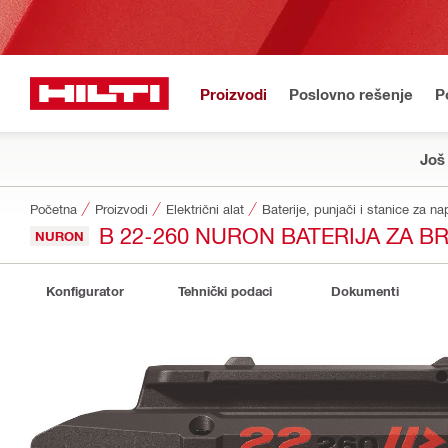
Proizvodi
Poslovno rešenje
P
Još
Početna
Proizvodi
Električni alat
Baterije, punjači i stanice za na
B 22-260 NURON BATERIJA ZA B
NURON
Konfigurator
Tehnički podaci
Dokumenti