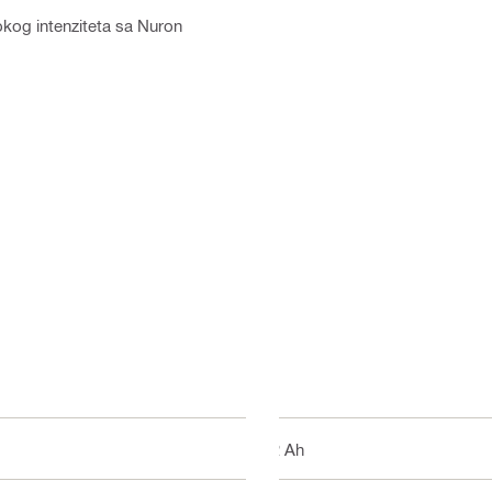
sokog intenziteta sa Nuron
12 Ah