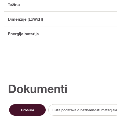
Težina
Dimenzije (LxWxH)
Energija baterije
Dokumenti
Brošura
Lista podataka o bezbednosti materijala