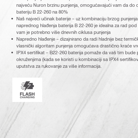
najveću Nuron brzinu punjenja, omogućavajući vam da do d
bateriju B 22-260 na 80%
Naš najveći učinak baterije – uz kombinaciju brzog punjenja,
naprednog hlađenja baterija B 22-260 je idealna za rad pod
vam je potrebno više dnevnih ciklusa punjenja
Napredno hlađenje – dizajnirano da radi hladnije bez termičk
vlasnički algoritam punjenja omogućava drastično kraće v
IPX4 sertifikat – B22-260 baterija pomaže da vaš tim bude 
okruženjima (kada se koristi u kombinaciji sa IPX4 sertifiko
uputstva za rukovanje za više informacija.
Nuron brzo punjenje