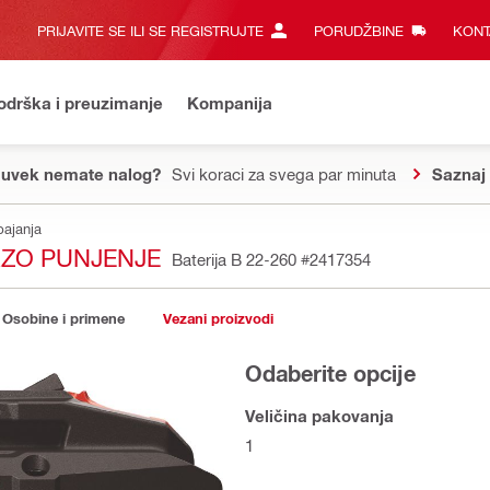
PRIJAVITE SE ILI SE REGISTRUJTE
PORUDŽBINE
KONT
odrška i preuzimanje
Kompanija
 uvek nemate nalog?
Svi koraci za svega par minuta
Saznaj 
pajanja
RZO PUNJENJE
Baterija B 22-260
#2417354
Osobine i primene
Vezani proizvodi
Odaberite opcije
Veličina pakovanja
1