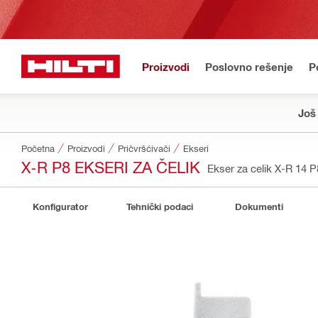
Proizvodi
Poslovno rešenje
P
Još
Početna
Proizvodi
Pričvršćivači
Ekseri
X-R P8 EKSERI ZA ČELIK
Ekser za celik X-R 14 P
Konfigurator
Tehnički podaci
Dokumenti