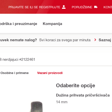
PRIJAVITE SE ILI SE REGISTRUJTE
PORUDŽBINE
KONT
odrška i preuzimanje
Kompanija
 uvek nemate nalog?
Svi koraci za svega par minuta
Saznaj 
8 nerdjajuci
#2122461
Osobine i primene
Vezani proizvodi
Odaberite opcije
Dužina prihvata pričvršćivača
14 mm