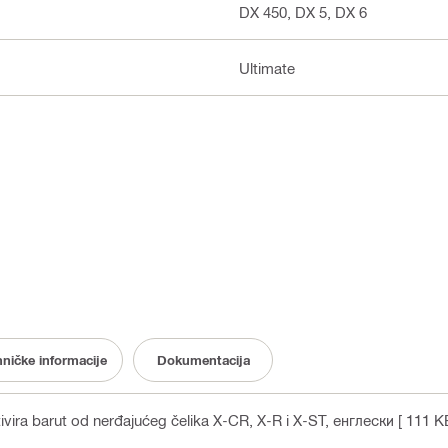
DX 450, DX 5, DX 6
Ultimate
hničke informacije
Dokumentacija
vira barut od nerđajućeg čelika X-CR, X-R i X-ST
, енглески
[ 111 K