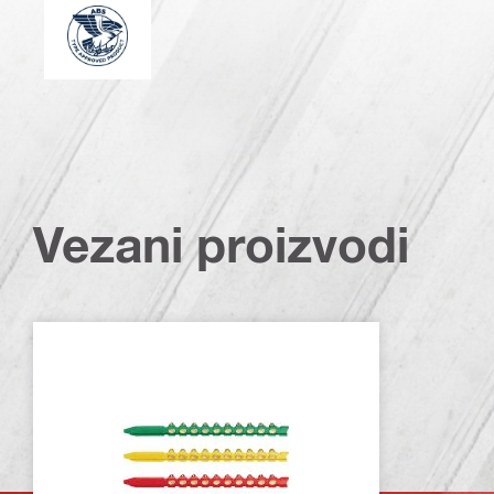
American Bureau of Shipping (Američki registar brodo
Vezani proizvodi