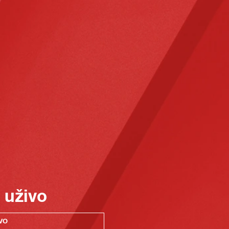
 uživo
VO