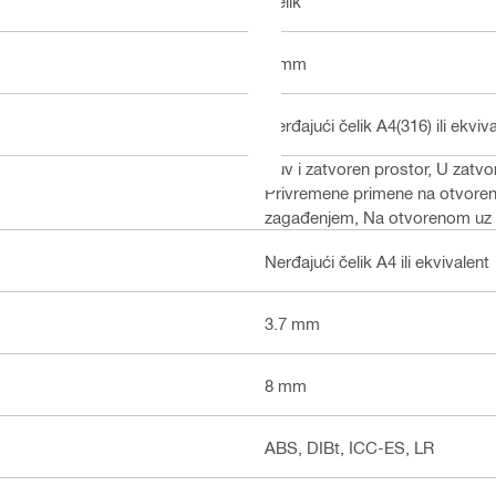
Čelik
5 mm
Nerđajući čelik A4(316) ili ekviv
Suv i zatvoren prostor, U zat
Privremene primene na otvoreno
zagađenjem, Na otvorenom uz 
Nerđajući čelik A4 ili ekvivalent
3.7 mm
8 mm
ABS, DIBt, ICC-ES, LR