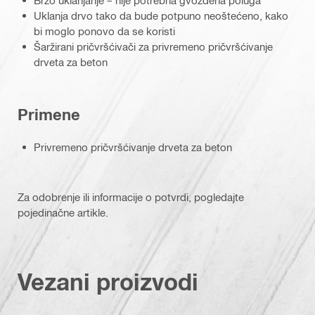
Brzo uklanjanje – nije potrebna gvozdena poluga
Uklanja drvo tako da bude potpuno neoštećeno, kako
bi moglo ponovo da se koristi
Šaržirani pričvršćivači za privremeno pričvršćivanje
drveta za beton
Primene
Privremeno pričvršćivanje drveta za beton
Za odobrenje ili informacije o potvrdi, pogledajte
pojedinačne artikle.
Vezani proizvodi