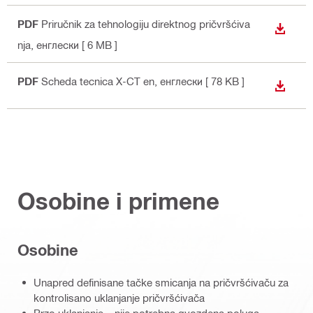
PDF
Priručnik za tehnologiju direktnog pričvršćiva
PREUZ
nja
, енглески
[ 6 MB ]
PDF
Scheda tecnica X-CT en
, енглески
[ 78 KB ]
PREUZ
Osobine i primene
Osobine
Unapred definisane tačke smicanja na pričvršćivaču za
kontrolisano uklanjanje pričvršćivača