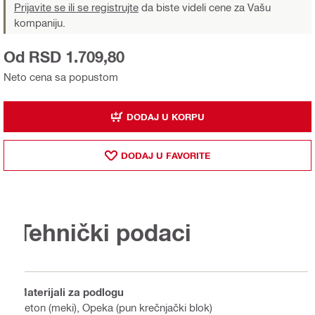
Prijavite se ili se registrujte
da biste videli cene za Vašu
kompaniju.
Od RSD 1.709,80
Neto cena sa popustom
DODAJ U KORPU
DODAJ U FAVORITE
Tehnički podaci
Materijali za podlogu
Beton (meki), Opeka (pun krečnjački blok)