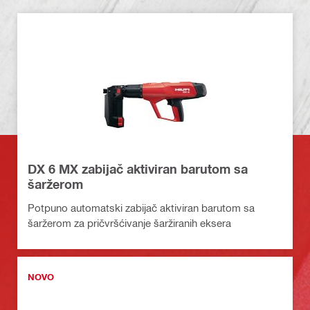
DX 6 MX zabijač aktiviran barutom sa
šaržerom
Potpuno automatski zabijač aktiviran barutom sa
šaržerom za pričvršćivanje šaržiranih eksera
NOVO