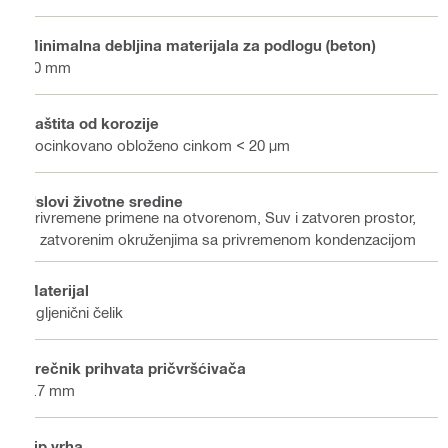
Minimalna debljina materijala za podlogu (beton)
80 mm
Zaštita od korozije
Pocinkovano obloženo cinkom < 20 μm
Uslovi životne sredine
Privremene primene na otvorenom, Suv i zatvoren prostor,
U zatvorenim okruženjima sa privremenom kondenzacijom
Materijal
Ugljenični čelik
Prečnik prihvata pričvršćivača
3.7 mm
Tip vrha