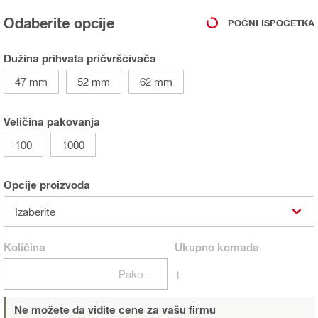
Odaberite opcije
POČNI ISPOČETKA
Dužina prihvata pričvršćivača
47 mm
52 mm
62 mm
Veličina pakovanja
100
1000
Opcije proizvoda
Izaberite
Količina
Ukupno
komada
Pakovanja
1
Ne možete da vidite cene za vašu firmu