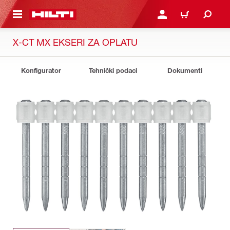
GLAVNI SADRŽAJ
PRIJAVITE SE ILI SE REG
KORPA
X-CT MX EKSERI ZA OPLATU
Konfigurator
Tehnički podaci
Dokumenti