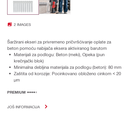
2 IMAGES
Šaržirani ekseri za privremeno pričvršćivanje oplate za
beton pomoću nabijača eksera aktiviranog barutom
Materijali za podlogu: Beton (meki), Opeka (pun
krečnjački blok)
Minimalna debljina materijala za podlogu (beton): 80 mm
Zaštita od korozije: Pocinkovano obloženo cinkom < 20
μm
PREMIUM
JOŠ INFORMACIJA