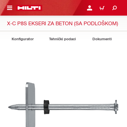
GLAVNI SADRŽAJ
PRIJAVITE SE ILI SE REG
KORPA
X-C P8S EKSERI ZA BETON (SA PODLOŠKOM)
Konfigurator
Tehnički podaci
Dokumenti