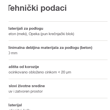
Tehnički podaci
Materijali za podlogu
Beton (meki), Opeka (pun krečnjački blok)
Minimalna debljina materijala za podlogu (beton)
80 mm
Zaštita od korozije
Pocinkovano obloženo cinkom < 20 μm
Uslovi životne sredine
Suv i zatvoren prostor
Materijal