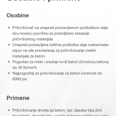
Osobine
Pričvršćivač sa unapred postavljenom podloškom daje
širu noseću površinu za poboljšano stezanje
pričvršćenog materijala
Unapred postavljena čelična podloška daje maksimalan
otpor na sile prevlačenja za pričvršćivanje mekih
materijala za beton
Pogodan za meki i srednje tvrdi beton (čvrstoća betona
do 45 N/mm²)
Najpogodniji za pričvršćivanje za beton čvrstoće do
6000 psi
Primene
Pričvršćivanje drveta za beton, npr. dasaka tipa 2x4,
šperploče, drvenih letvi, oplate ili limene zaštita za vrata