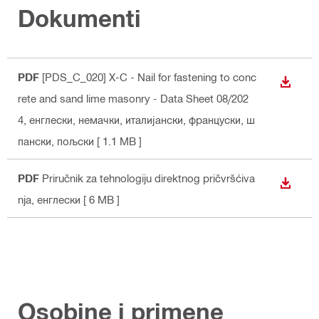
Dokumenti
PDF
[PDS_C_020] X-C - Nail for fastening to conc
PREUZ
rete and sand lime masonry - Data Sheet 08/202
4
, енглески, немачки, италијански, француски, ш
пански, пољски
[ 1.1 MB ]
PDF
Priručnik za tehnologiju direktnog pričvršćiva
PREUZ
nja
, енглески
[ 6 MB ]
Osobine i primene