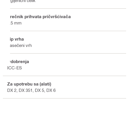
Ugljenični čelik
Prečnik prihvata pričvršćivača
3.5 mm
Tip vrha
Zasečeni vrh
Odobrenja
ICC-ES
Za upotrebu sa (alati)
DX 2, DX 351, DX 5, DX 6