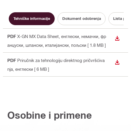
Tehničke informacije
Dokument odobrenja
Lista pod
PDF
X-GN MX Data Sheet
, енглески, немачки, фр
PREUZ
анцуски, шпански, италијански, пољски
[ 1.8 MB ]
PDF
Priručnik za tehnologiju direktnog pričvršćiva
PREUZ
nja
, енглески
[ 6 MB ]
Osobine i primene