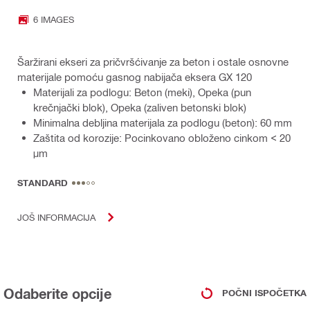
6 IMAGES
Šaržirani ekseri za pričvršćivanje za beton i ostale osnovne
materijale pomoću gasnog nabijača eksera GX 120
Materijali za podlogu: Beton (meki), Opeka (pun
krečnjački blok), Opeka (zaliven betonski blok)
Minimalna debljina materijala za podlogu (beton): 60 mm
Zaštita od korozije: Pocinkovano obloženo cinkom < 20
μm
STANDARD
JOŠ INFORMACIJA
Odaberite opcije
POČNI ISPOČETKA