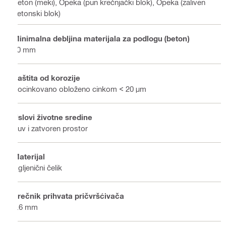
Beton (meki), Opeka (pun krečnjački blok), Opeka (zaliven
betonski blok)
Minimalna debljina materijala za podlogu (beton)
60 mm
Zaštita od korozije
Pocinkovano obloženo cinkom < 20 μm
Uslovi životne sredine
Suv i zatvoren prostor
Materijal
Ugljenični čelik
Prečnik prihvata pričvršćivača
2.6 mm